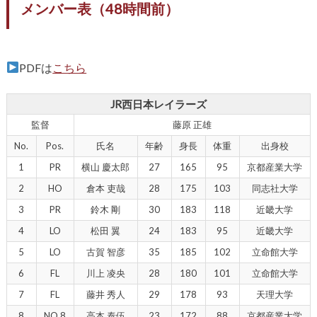
メンバー表（48時間前）
PDFは
こちら
JR西日本レイラーズ
監督
藤原 正雄
No.
Pos.
氏名
年齢
身長
体重
出身校
1
PR
横山 慶太郎
27
165
95
京都産業大学
2
HO
倉本 吏哉
28
175
103
同志社大学
3
PR
鈴木 剛
30
183
118
近畿大学
4
LO
松田 翼
24
183
95
近畿大学
5
LO
古賀 智彦
35
185
102
立命館大学
6
FL
川上 凌央
28
180
101
立命館大学
7
FL
藤井 秀人
29
178
93
天理大学
8
NO.8
高本 泰伍
23
172
88
京都産業大学