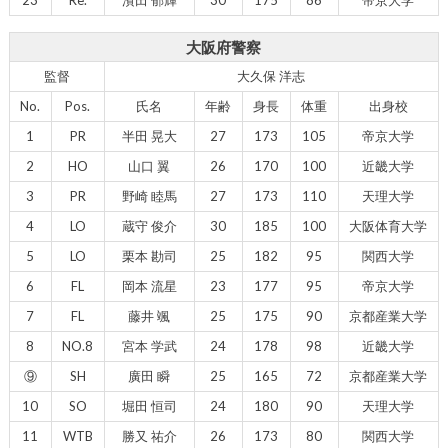
大阪府警察
監督
大久保 洋志
No.
Pos.
氏名
年齢
身長
体重
出身校
1
PR
半田 晃大
27
173
105
帝京大学
2
HO
山口 翼
26
170
100
近畿大学
3
PR
野崎 睦馬
27
173
110
天理大学
4
LO
蔵守 俊介
30
185
100
大阪体育大学
5
LO
栗本 勘司
25
182
95
関西大学
6
FL
岡本 流星
23
177
95
帝京大学
7
FL
藤井 颯
25
175
90
京都産業大学
8
NO.8
宮本 学武
24
178
98
近畿大学
⑨
SH
廣田 瞬
25
165
72
京都産業大学
10
SO
堀田 恒司
24
180
90
天理大学
11
WTB
勝又 祐介
26
173
80
関西大学