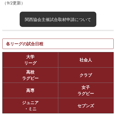
（9/2更新）
関西協会主催試合取材申請について
各リーグの試合日程
大学
社会人
リーグ
高校
クラブ
ラグビー
女子
高専
ラグビー
ジュニア
セブンズ
・ミニ