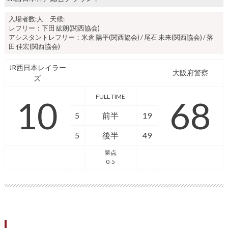
入場者数:人 天候:
レフリー：下田 紘朗(関西協会)
アシスタントレフリー：米倉 陽平(関西協会) / 尾石 未来(関西協会) / 落
田 佳宏(関西協会)
JR西日本レイラー
大阪府警察
ズ
FULL TIME
10
68
5
前半
19
5
後半
49
勝点
0-5