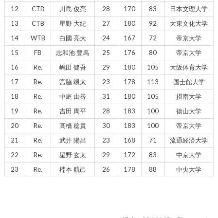
12
CTB
川島 俊亮
28
170
83
日本文理大学
13
CTB
星野 大紀
27
180
92
大東文化大学
14
WTB
白國 亮大
24
167
72
帝京大学
15
FB
志和池 豊馬
25
176
80
帝京大学
16
Re.
嶋田 健吾
29
180
105
大阪体育大学
17
Re.
宮脇 颯太
23
178
113
国士館大学
18
Re.
中庭 由尋
31
180
105
摂南大学
19
Re.
吉田 周平
28
183
100
徳山大学
20
Re.
髙橋 稔貴
30
183
100
帝京大学
21
Re.
武井 陽昌
23
168
71
流通経済大学
22
Re.
星野 玄太
29
172
83
中京大学
23
Re.
楠本 航己
26
178
88
中央大学