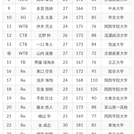
9
SH
多賀 慈綺
27
166
73
中央大学
10
SO
人見 太基
24
173
85
帝京大学
11
WTB
伴井 亮太
24
175
76
関西学院大学
12
CTB
北野 幹
26
172
88
流通経済大学
13
CTB
一口 隼人
27
173
84
筑波大学
⑭
WTB
山内 凌雅
27
172
72
京都産業大学
15
FB
齊藤 瑠海奈
23
167
76
立正大学
16
Re.
東口 空良
27
172
95
龍谷大学
17
Re.
浅井 海翔
24
168
110
関西学院大学
18
Re.
安達 朋樹
23
165
105
関西学院大学
19
Re.
手島 壮汰
23
172
90
大東文化大学
20
Re.
藤永 悠人
22
173
88
富山第一高校
21
Re.
橋詰 学
25
169
77
関西学院大学
22
Re.
金 成志
30
181
85
東海大学
23
Re.
濱田 郁輝
30
175
86
帝京大学