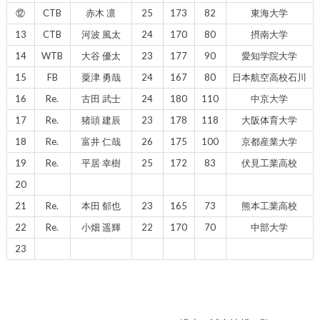
⑫
CTB
赤木 凛
25
173
82
東海大学
13
CTB
河波 風太
24
170
80
摂南大学
14
WTB
大谷 優太
23
177
90
愛知学院大学
15
FB
粟津 勇哉
24
167
80
日本航空高校石川
16
Re.
古田 武士
24
180
110
中京大学
17
Re.
猪頭 建辰
23
178
118
大阪体育大学
18
Re.
富井 仁哉
26
175
100
京都産業大学
19
Re.
平居 幸樹
25
172
83
伏見工業高校
20
21
Re.
本田 郁也
23
165
73
熊本工業高校
22
Re.
小畑 遥輝
22
170
70
中部大学
23