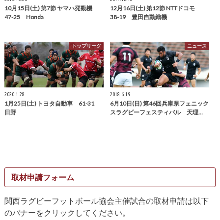
10月15日(土) 第7節 ヤマハ発動機
12月16日(土) 第12節 NTTドコモ
47-25 Honda
38-19 豊田自動織機
トップリーグ
ニュース
2020.1.28
2018.6.19
1月25日(土) トヨタ自動車 61-31
6月10日(日) 第46回兵庫県フェニック
日野
スラグビーフェスティバル 天理…
取材申請フォーム
関西ラグビーフットボール協会主催試合の取材申請は以下
のバナーをクリックしてください。