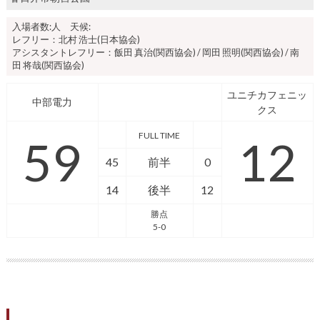
入場者数:人 天候:
レフリー：北村 浩士(日本協会)
アシスタントレフリー：飯田 真治(関西協会) / 岡田 照明(関西協会) / 南
田 将哉(関西協会)
ユニチカフェニッ
中部電力
クス
FULL TIME
59
12
45
前半
0
14
後半
12
勝点
5-0