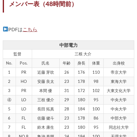
メンバー表（48時間前）
PDFは
こちら
中部電力
監督
三根 大介
No.
Pos.
氏名
年齢
身長
体重
出身校
1
PR
近藤 芽吹
26
176
110
帝京大学
2
HO
安藤 良太
23
178
98
東海大学
3
PR
本間 優
31
172
102
大東文化大学
④
LO
三枝 優介
29
180
95
中央大学
5
LO
長田 拓真
28
184
100
中央大学
6
FL
佐藤 健斗
23
178
86
中部大学
7
FL
鈴木 康生
23
180
95
同志社大学
8
NO.8
亀沖 泰輝
24
184
100
天理大学