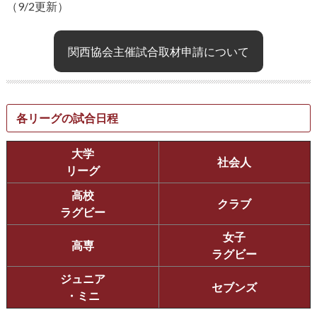
（9/2更新）
関西協会主催試合取材申請について
各リーグの試合日程
大学
社会人
リーグ
高校
クラブ
ラグビー
女子
高専
ラグビー
ジュニア
セブンズ
・ミニ