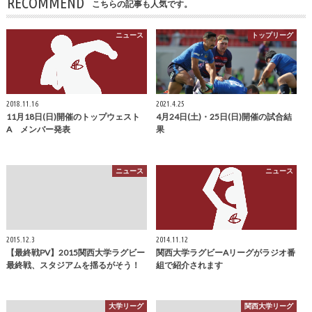
RECOMMEND
こちらの記事も人気です。
ニュース
トップリーグ
2018.11.16
2021.4.25
11月18日(日)開催のトップウェスト
4月24日(土)・25日(日)開催の試合結
A メンバー発表
果
ニュース
ニュース
2015.12.3
2014.11.12
【最終戦PV】2015関西大学ラグビー
関西大学ラグビーAリーグがラジオ番
最終戦、スタジアムを揺るがそう！
組で紹介されます
大学リーグ
関西大学リーグ