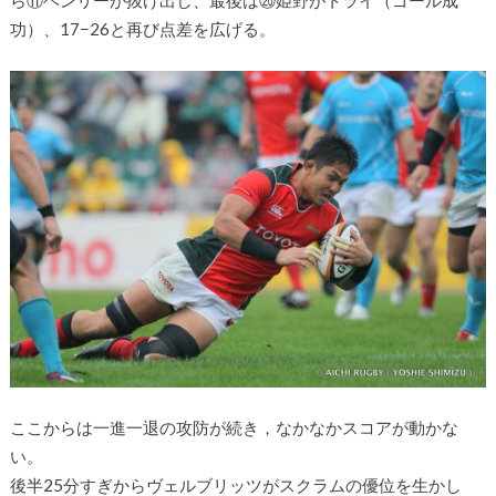
ら⑪ヘンリーが抜け出し、最後は⑳姫野がトライ（ゴール成
功）、17−26と再び点差を広げる。
ここからは一進一退の攻防が続き，なかなかスコアが動かな
い。
後半25分すぎからヴェルブリッツがスクラムの優位を生かし