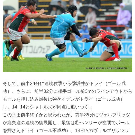
そして、前半24分に連続攻撃から⑬坂井がトライ（ゴール成
功）、さらに、前半32分に相手ゴール前5mのラインアウトから
モールを押し込み最後は④ケイデンがトライ（ゴール成功）
し、14−14とシャトルズが同点に追いつく。
このまま前半終了かと思われたが、前半39分にヴェルブリッツ
が縦突進の連続の後展開し、最後は⑪ヘンリーが左隅でボール
を押さえトライ（ゴール不成功）、14−19のヴェルブリッツリ