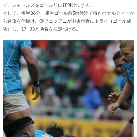
て、シャトルズをゴール前に釘付けにする。
そして、後半36分、相手ゴール前5m付近で得たペナルティーか
ら速攻を仕掛け、⑧フェツアニが中央付近にトライ（ゴール成
功）し、17−33と勝負を決定づける。