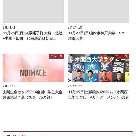
2015.12.1
2016.11.28
11月29日(日) 大学選手権 東海・北陸
11月27日(日) 第9節 神戸大学 6-5
−中国・四国 代表決定戦 朝日…
京都大学
ニュース
ニュース
2014.6.13
2022.11.17
太陽生命カップ2014全国中学生大会
11月19日(土)開催の2022ムロオ関西
関西地区予選（スクールの部）
大学ラグビーAリーグ メンバー発表