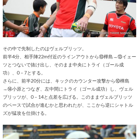
その中で先制したのはヴェルブリッツ。
前半4分、相手陣22m付近のラインアウトから⑩樺島→⑬イェー
ツとつないで抜け出し、そのまま中央にトライ（ゴール成
功）、0－7とする。
さらに、前半20分には、キックのカウンター攻撃から⑩樺島
→⑭小原とつなぎ、左中間にトライ（ゴール成功）し、ヴェル
ブリッツが、0－14と点差を広げる。このままヴェルブリッツ
のペースで試合が進むかと思われたが、ここから逆にシャトル
ズが猛攻を仕掛ける。