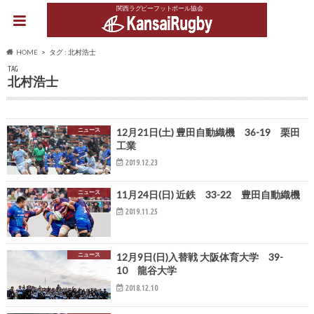
関西ラグビーフットボール協会
HOME
タグ : 北村浩士
TAG
北村浩士
ニュース
12月21日(土) 豊田自動織機 36-19 栗田
工業
2019.12.23
ニュース
11月24日(日) 近鉄 33-22 豊田自動織機
2019.11.25
ニュース
12月9日(日)入替戦 大阪体育大学 39-
10 龍谷大学
2018.12.10