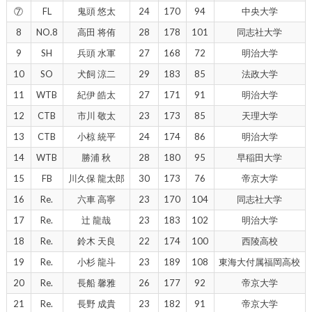
⑦
FL
鬼頭 悠太
24
170
94
中央大学
8
NO.8
高田 将侑
28
178
101
同志社大学
9
SH
兵頭 水軍
27
168
72
明治大学
10
SO
犬飼 涼二
29
183
85
法政大学
11
WTB
紀伊 皓太
27
171
91
明治大学
12
CTB
市川 敬太
23
173
85
天理大学
13
CTB
小椋 統平
24
174
86
明治大学
14
WTB
勝浦 秋
28
180
95
早稲田大学
15
FB
川久保 龍太郎
30
173
76
帝京大学
16
Re.
六車 高寧
23
170
104
同志社大学
17
Re.
辻 龍哉
23
183
102
明治大学
18
Re.
鈴木 天良
22
174
100
西陵高校
19
Re.
小杉 龍斗
23
189
108
東海大付属福岡高校
20
Re.
長船 馨雅
26
177
92
帝京大学
21
Re.
長野 成貴
23
182
91
帝京大学