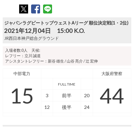
ジャパンラグビートップウェストAリーグ 順位決定戦(1・2位)
2021年12月04日 15:00 K.O.
JR西日本神戸総合グラウンド
入場者数:0人 天候:
レフリー：立川 誠道
アシスタントレフリー：新谷 雄生 / 山谷 亮介 / 辻 宏伸
中部電力
大阪府警察
FULL TIME
15
44
3
前半
20
12
後半
24