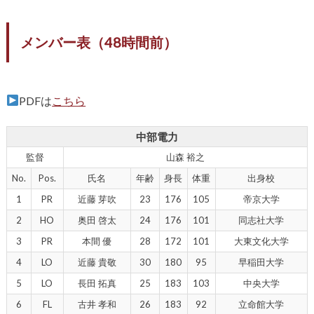
メンバー表（48時間前）
PDFは
こちら
中部電力
監督
山森 裕之
No.
Pos.
氏名
年齢
身長
体重
出身校
1
PR
近藤 芽吹
23
176
105
帝京大学
2
HO
奥田 啓太
24
176
101
同志社大学
3
PR
本間 優
28
172
101
大東文化大学
4
LO
近藤 貴敬
30
180
95
早稲田大学
5
LO
長田 拓真
25
183
103
中央大学
6
FL
古井 孝和
26
183
92
立命館大学