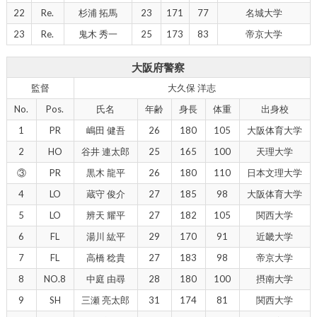
22
Re.
杉浦 拓馬
23
171
77
名城大学
23
Re.
鬼木 秀一
25
173
83
帝京大学
大阪府警察
監督
大久保 洋志
No.
Pos.
氏名
年齢
身長
体重
出身校
1
PR
嶋田 健吾
26
180
105
大阪体育大学
2
HO
谷井 連太郎
25
165
100
天理大学
③
PR
黒木 龍平
26
180
110
日本文理大学
4
LO
蔵守 俊介
27
185
98
大阪体育大学
5
LO
辨天 耀平
27
182
105
関西大学
6
FL
湯川 紘平
29
170
91
近畿大学
7
FL
高橋 稔貴
27
183
98
帝京大学
8
NO.8
中庭 由尋
28
180
100
摂南大学
9
SH
三瀬 亮太郎
31
174
81
関西大学