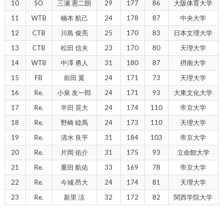
10
SO
三瀬 憲二朗
29
177
86
大阪体育大学
11
WTB
楠本 航己
24
178
87
中央大学
12
CTB
川島 俊亮
25
170
83
日本文理大学
13
CTB
松田 信夫
23
170
80
天理大学
14
WTB
中澤 勇人
31
180
87
摂南大学
15
FB
前田 翼
24
171
73
天理大学
16
Re.
小泉 友一郎
24
171
93
大東文化大学
17
Re.
半田 晃大
24
174
110
帝京大学
18
Re.
野崎 睦馬
24
173
110
天理大学
19
Re.
清水 良平
31
184
103
帝京大学
20
Re.
片岡 佑介
31
175
93
立命館大学
21
Re.
重田 航佑
33
169
78
帝京大学
22
Re.
今城 昂大
24
174
81
天理大学
23
Re.
新里 涼
32
172
82
関西学院大学