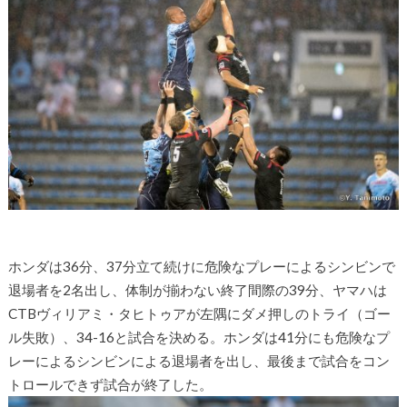
ホンダは36分、37分立て続けに危険なプレーによるシンビンで
退場者を2名出し、体制が揃わない終了間際の39分、ヤマハは
CTBヴィリアミ・タヒトゥアが左隅にダメ押しのトライ（ゴー
ル失敗）、34-16と試合を決める。ホンダは41分にも危険なプ
レーによるシンビンによる退場者を出し、最後まで試合をコン
トロールできず試合が終了した。