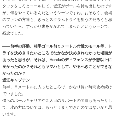
タックをしろとコールして、堀江がボールを持ち出したのです
が、何をやっているんだというシーンですね。おそらく、会場
のファンの方達も、きっとスクラムトライを狙うのだろうと思
っていたら、すっかり裏をかかれてしまったというシーンで、
残念でした。
――前半の序盤、相手ゴール前５メートル付近のモール等、ト
ライを決めきりたいところでなかなか決めきれなかった場面が
あったと思うが、それは、Hondaのディフェンスが予想以上に
良かったのか？それともヤマハとして、やるべきことができな
かったのか？
堀江キャプテン
前半、５メートルに入ったところで、かなり長い時間攻め続け
ていました。
僕らのボールキャリアや２人目のサポートの問題もあったりし
て、攻め方については、もっとうまくできたのではないかと思
います。