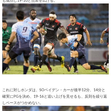
も成功し19-10と点差を広げる。
これに対しホンダは、SOベイデン・カーが後半12分、14分と
確実にPGを決め、19-16と追い上げを見せるも、反則を繰り返
しペースがつかめない。