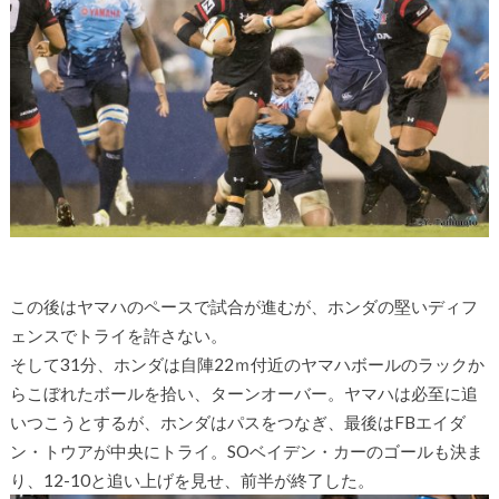
この後はヤマハのペースで試合が進むが、ホンダの堅いディフ
ェンスでトライを許さない。
そして31分、ホンダは自陣22ｍ付近のヤマハボールのラックか
らこぼれたボールを拾い、ターンオーバー。ヤマハは必至に追
いつこうとするが、ホンダはパスをつなぎ、最後はFBエイダ
ン・トウアが中央にトライ。SOベイデン・カーのゴールも決ま
り、12-10と追い上げを見せ、前半が終了した。