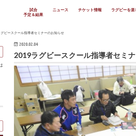
試合
ニュース
チケット情報
ラグビーを楽
予定＆結果
大学リーグ
社会人
高校ラグビー
女子ラグビー
ミニ・ジュニア
メディア情報
医務・安全対策
関西協会だより
フォトギャラ
ラグビースク
Enjoy!ラグ
壁紙＆ラグビ
ラグビーノー
ラグビー場の
SNS
教えて！ラグ
メディア情報
関西ラグビーYo
関西パネルレ
大学
社会人
高校
高専
女子ラグビー
セブンズ
ジュニア・ミニ
クラブ
日本代表
第54回日本選手権
ラグビーまつり
関西大学リーグ
中国地区大学
東海学生リーグ
関西大学春季トーナメ
関西学生代表
入替戦
全国大学選手権
トップウェスト
全国社会人トーナメン
3地域社会人順位決定(〜
トップリーグ(～2021
トップチャレンジリーグ
トップチャレンジマッチ
三地域チャレンジマッチ
全国高校ラグビー大会
近畿高校大会
東海高校選抜大会
四国高校新人大会
全国高校選抜大会
少人数校大会
第56回全国高専大会
第55回全国高専大会
第54回全国高専大会
第53回全国高専大会
第52回全国高専大会
第51回全国高専大会
第50回全国高専大会
第49回全国高専大会
第48回全国高専大会
第47回全国高専大会
第46回全国高専大会
全国女子選手権大会
関西女子中学生大会
サニックス女子関西予
女子関西大会
フィオーレリーグ
Japan Women’s Seven
第5回全国高校選抜女
その他大会
関西セブンズ
関西・一宮セブンズ
東海学生セブンズ
地域対抗男子セブンズ
その他大会
全国ジュニア関西地区予
関西女子中学生大会
関西中学生大会
関西ミニ・ラグビージ
関西スクールジュニア
太陽生命カップ関西予
その他大会
関西クラブ大会
近畿クラブ
東海社会人クラブ
中四国クラブ
学生クラブ
9ラグビースクール指導者セミナーのお知らせ
2020.02.04
2019ラグビースクール指導者セミ
は