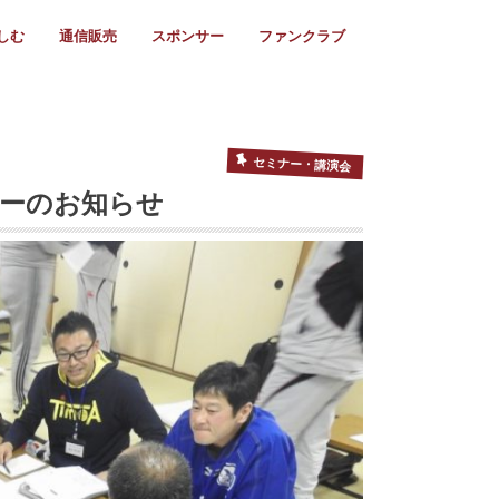
しむ
通信販売
スポンサー
ファンクラブ
リー
ール情報
スタ飯
ーカレンダー
ト
歩き方
ビー用語
＆スケジュール
utube
フリー
採用情報
ファンクラブ入会
マイページログイン
チラシ設置協力店
会則
ント
ト
2024年度)
年)
(～2021年)
(～2017年)
(～2018年)
選
s 2016
子セブンズ
選(女子)
ャンボリー
交流大会
選(スクール)
セミナー・講演会
ナーのお知らせ