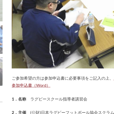
ご参加希望の方は参加申込書に必要事項をご記入の上、
参加申込書（Word）
1．名称
ラグビースクール指導者講習会
2．主催
(公財)日本ラグビーフットボール協会スクラ