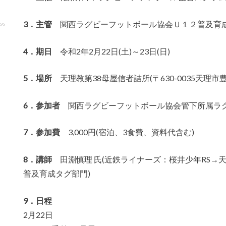
3．主管
関西ラグビーフットボール協会Ｕ１２普及育成
4．期日
令和2年2月22日(土)～23日(日)
5．場所
天理教第38母屋信者詰所(〒630-0035天理市
6．参加者
関西ラグビーフットボール協会管下所属ラグ
7．参加費
3,000円(宿泊、3食費、資料代含む)
8．講師
田淵慎理 氏(近鉄ライナーズ：桜井少年RS→天
普及育成タグ部門)
9．日程
2月22日