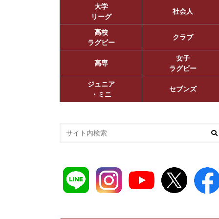
大学
社会人
リーグ
高校
クラブ
ラグビー
女子
高専
ラグビー
ジュニア
セブンズ
・ミニ