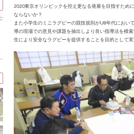
2020
東京オリンピックを控え更なる発展を目指すため
ならないか？
ご
また小学生のミニラグビーの競技規則が
U8
年代におい
導の現場での意見や課題を抽出しより良い指導法を模索
生により安全なラグビーを提供することを目的として実