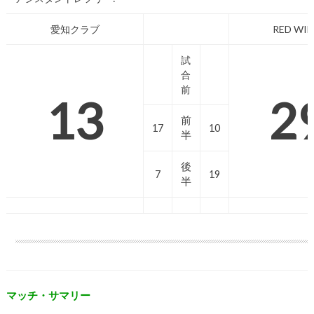
愛知クラブ
RED WI
試
合
前
13
2
前
17
10
半
後
7
19
半
マッチ・サマリー