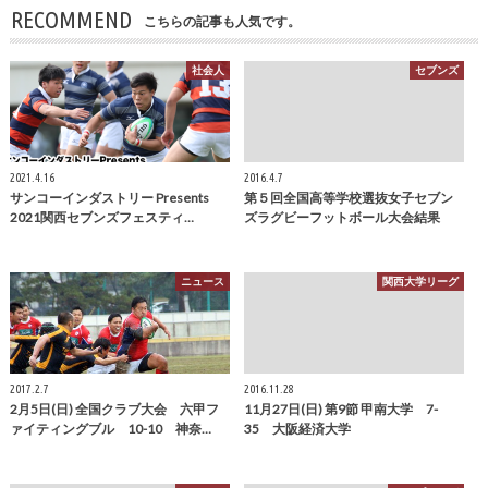
RECOMMEND
こちらの記事も人気です。
社会人
セブンズ
2021.4.16
2016.4.7
サンコーインダストリー Presents
第５回全国高等学校選抜女子セブン
2021関西セブンズフェスティ…
ズラグビーフットボール大会結果
ニュース
関西大学リーグ
2017.2.7
2016.11.28
2月5日(日) 全国クラブ大会 六甲フ
11月27日(日) 第9節 甲南大学 7-
ァイティングブル 10-10 神奈…
35 大阪経済大学