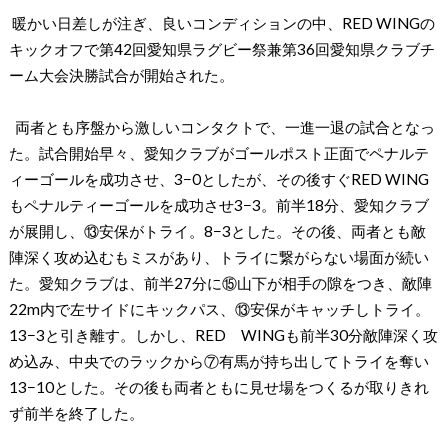
暖かい日差しが注ぎ、良いコンディションの中、RED WINGの
キックオフで第42回愛知県ラグビー祭兼第36回愛知県クラブチ
ーム大会決勝試合が開始された。
両者とも序盤から激しいコンタクトで、一進一退の試合となっ
た。試合開始早々、愛知クラブがゴールポスト正面でペナルテ
ィーゴールを成功させ、3−0としたが、その後すぐRED WING
もペナルティーゴールを成功させ3−3。前半18分、愛知クラブ
が展開し、⑬安保がトライ。8−3とした。その後、両者とも敵
陣深く攻め込むもミスがあり、トライに繋がらない場面が続い
た。愛知クラブは、前半27分に⑮山下が相手の隙をつき、敵陣
22m内で左サイドにキックパス、⑬安保がキャッチしトライ。
13−3と引き離す。しかし、RED WINGも前半30分敵陣深く攻
め込み、中央でのラックから⑦有馬が持ち出してトライを奪い
13−10とした。その後も両者ともに見せ場をつくるが取りきれ
ず前半を終了した。