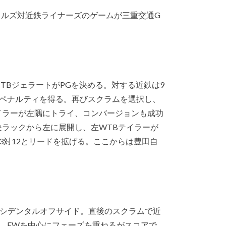
トルズ対近鉄ライナーズのゲームが三重交通G
TBジェラートがPGを決める。対する近鉄は9
ペナルティを得る。再びスクラムを選択し、
イラーが左隅にトライ、コンバージョンも成功
中央ラックから左に展開し、左WTBテイラーが
3対12とリードを拡げる。ここからは豊田自
クシデンタルオフサイド。直後のスクラムで近
、FWを中心にフェーズを重ねるがスコアで