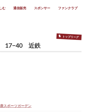
しむ
通信販売
スポンサー
ファンクラブ
リー
ール情報
スタ飯
ーカレンダー
ト
歩き方
ビー用語
＆スケジュール
utube
フリー
採用情報
ファンクラブ入会
マイページログイン
チラシ設置協力店
会則
ント
ト
2024年度)
年)
(～2021年)
(～2017年)
(～2018年)
選
s 2016
子セブンズ
選(女子)
ャンボリー
交流大会
選(スクール)
トップリーグ
 17−40 近鉄
鈴鹿スポーツガーデン