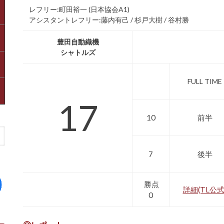
レフリー:町田裕一 (日本協会A1)
アシスタントレフリー:藤内有己 / 杉戸大樹 / 谷村勝
豊田自動織機
シャトルズ
FULL TIME
17
10
前半
7
後半
勝点
詳細(TL公式
0