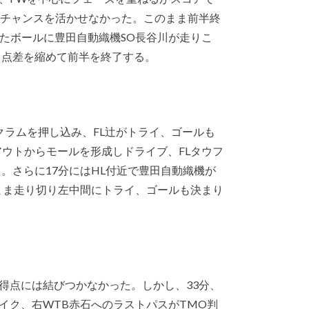
でチャンスを活かせなかった。このまま前半終
出たボールに豊田自動織機SO長谷川が走りこ
と点差を縮めて前半を終了する。
クラムを押し込み、FL辻がトライ、ゴールも
ンアウトからモールを形成しドライブ、FLタウフ
る。さらに17分にはHL付近で豊田自動織機が
まま走り切り左中間にトライ、ゴールも決まり
得点には結びつかなかった。しかし、33分、
イク、右WTB赤石へのラストパスがTMO判