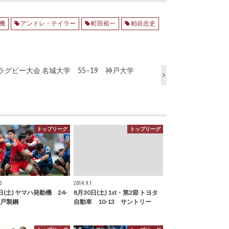
機
アンドレ・テイラー
町田裕一
粕谷忠史
学ラグビー大会 名城大学 55−19 神戸大学
トップリーグ
トップリーグ
0
2014.9.1
日(土) ヤマハ発動機 24-
8月30日(土) 1st・第2節 トヨタ
神戸製鋼
自動車 10-13 サントリー