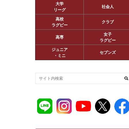
大学
社会人
リーグ
高校
クラブ
ラグビー
女子
高専
ラグビー
ジュニア
セブンズ
・ミニ