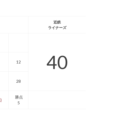
近鉄
ライナーズ
40
12
28
勝点
)
5