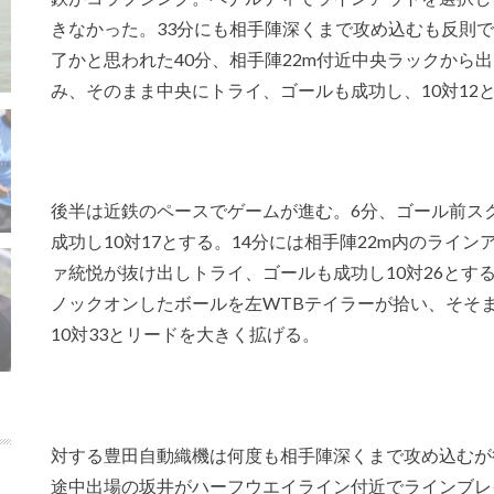
きなかった。33分にも相手陣深くまで攻め込むも反則
了かと思われた40分、相手陣22m付近中央ラックから
み、そのまま中央にトライ、ゴールも成功し、10対12
後半は近鉄のペースでゲームが進む。6分、ゴール前ス
成功し10対17とする。14分には相手陣22m内のライ
ァ統悦が抜け出しトライ、ゴールも成功し10対26とす
ノックオンしたボールを左WTBテイラーが拾い、そそ
10対33とリードを大きく拡げる。
対する豊田自動織機は何度も相手陣深くまで攻め込むが
途中出場の坂井がハーフウエイライン付近でラインブレ