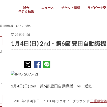
試合
ニュース
チケット情報
ラグビーを楽
予定＆結果
大学リーグ
社会人
高校ラグビー
女子ラグビー
ミニ・ジュニア
メディア情報
医務・安全対策
関西協会だより
フォトギャラ
ラグビースク
Enjoy!ラグ
壁紙＆ラグビ
ラグビーノー
ラグビー場の
SNS
教えて！ラグ
メディア情報
関西ラグビーYo
関西パネルレ
大学
社会人
高校
高専
女子ラグビー
セブンズ
ジュニア・ミニ
クラブ
日本代表
第54回日本選手権
ラグビーまつり
関西大学リーグ
中国地区大学
東海学生リーグ
関西大学春季トーナメ
関西学生代表
入替戦
全国大学選手権
トップウェスト
全国社会人トーナメン
3地域社会人順位決定(〜
トップリーグ(～2021
トップチャレンジリーグ
トップチャレンジマッチ
三地域チャレンジマッチ
全国高校ラグビー大会
近畿高校大会
東海高校選抜大会
四国高校新人大会
全国高校選抜大会
少人数校大会
第56回全国高専大会
第55回全国高専大会
第54回全国高専大会
第53回全国高専大会
第52回全国高専大会
第51回全国高専大会
第50回全国高専大会
第49回全国高専大会
第48回全国高専大会
第47回全国高専大会
第46回全国高専大会
全国女子選手権大会
関西女子中学生大会
サニックス女子関西予
女子関西大会
フィオーレリーグ
Japan Women’s Seven
第5回全国高校選抜女
その他大会
関西セブンズ
関西・一宮セブンズ
東海学生セブンズ
地域対抗男子セブンズ
その他大会
全国ジュニア関西地区予
関西女子中学生大会
関西中学生大会
関西ミニ・ラグビージ
関西スクールジュニア
太陽生命カップ関西予
その他大会
関西クラブ大会
近畿クラブ
東海社会人クラブ
中四国クラブ
学生クラブ
 豊田自動織機 17−40 近鉄
2015.01.06
1月4日(日) 2nd・第6節 豊田自動織機
は
1月4日(日) 2nd・第6節 豊田自動織機 vs 近鉄
2015年1月4日(日) 13:00キックオフ グラウンド:
三重県営