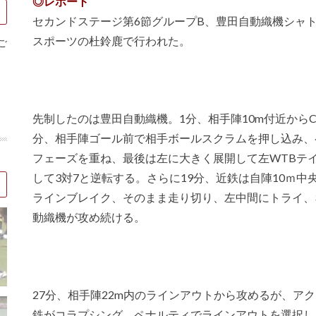
◎レポート
セカンドステージ第6節グループB、豊田自動織機シャ
スポーツの杜鈴鹿で行われた。
ご
先制したのは豊田自動織機。1分、相手陣10m付近からC
分、相手陣ゴール前で相手ボールスクラムを押し込み、
フェーズを重ね、最後は左に大きく展開して左WTBテ
して3対7と逆転する。さらに19分、近鉄は自陣10ｍ
ラインブレイク、そのまま走り切り、左中間にトライ、
動織機が攻め続ける。
27分、相手陣22m内のラインアウトから攻めるが、ア
鉄がコラプシング。ペナルティでラインアウトを選択し