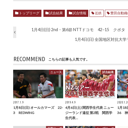
トップリーグ
試合結果
試合情報
近鉄
豊田自動織
1月4日(日) 2nd・第6節 NTTドコモ 42−15 クボタ
1月4日(日) 全国地区対抗大
RECOMMEND
こちらの記事も人気です。
ニュース
試合結果
2017.1.9
2019.4.9
2020.1.2
1月8日(日) オールカマーズ 22-
4月6日(土) 関西学生代表 ニュー
1月18
3 REDWING
ジーランド遠征 第2戦 関西学
36 
生代表…