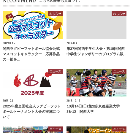
こちらの記事も人気です。
おしらせ
おしらせ
2019.8.15
2016.8.4
関西ラグビーフットボール協会公式
第37回関西中学生大会・第18回関西
マスコットキャラクター 応募作品
中学生ジャンボリーのプログラム販…
の一部を…
ニュース
ニュース
2025.9.1
2018.10.15
2025年度全国社会人ラグビーフット
10月14日(日) 第2節 京都産業大学
ボールトーナメント大会の実施につ
38-15 関西大学
いて
ニュース
ニュース