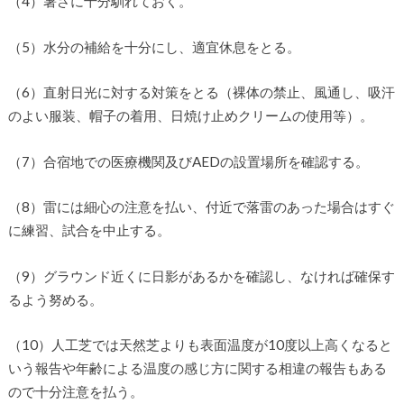
（4）暑さに十分馴れておく。
（5）水分の補給を十分にし、適宜休息をとる。
（6）直射日光に対する対策をとる（裸体の禁止、風通し、吸汗
のよい服装、帽子の着用、日焼け止めクリームの使用等）。
（7）合宿地での医療機関及びAEDの設置場所を確認する。
（8）雷には細心の注意を払い、付近で落雷のあった場合はすぐ
に練習、試合を中止する。
（9）グラウンド近くに日影があるかを確認し、なければ確保す
るよう努める。
（10）人工芝では天然芝よりも表面温度が10度以上高くなると
いう報告や年齢による温度の感じ方に関する相違の報告もある
ので十分注意を払う。