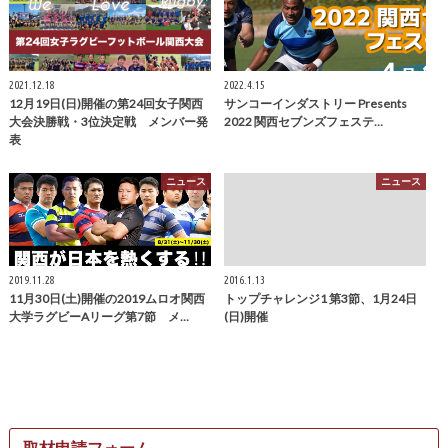
2021.12.18
2022.4.15
12月19日(日)開催の第24回女子関西
サンコーインダストリー Presents
大会決勝戦・3位決定戦 メンバー発
2022 関西セブンズフェステ…
表
ニュース
ニュース
2019.11.28
2016.1.13
11月30日(土)開催の2019ムロオ関西
トップチャレンジ1 第3節、1月24日
大学ラグビーAリーグ第7節 メ…
(日)開催
取材申請フォーム