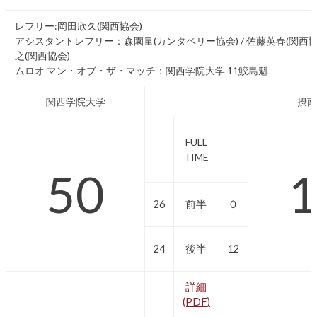
レフリー:岡田欣久(関西協会)
アシスタントレフリー：森園量(カンタベリー協会) / 佐藤英春(関西協会
之(関西協会)
ムロオ マン・オブ・ザ・マッチ：関西学院大学 11鮫島魁
関西学院大学
摂南
FULL
TIME
50
1
26
前半
０
24
後半
12
詳細
(PDF)