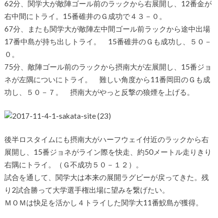
62分、関学大が敵陣ゴール前のラックから右展開し、12番金が
右中間にトライ。15番碓井のＧ成功で４３－０。
67分、またも関学大が敵陣左中間ゴール前ラックから途中出場
17番中島が持ち出しトライ。 15番碓井のＧも成功し、５０－
０。
75分、敵陣ゴール前のラックから摂南大が左展開し、15番ジョ
ネが左隅についにトライ。 難しい角度から11番岡田のＧも成
功し、５０－７。 摂南大がやっと反撃の狼煙を上げる。
後半ロスタイムにも摂南大がハーフウェイ付近のラックから右
展開し、15番ジョネがライン際を快走、約50メートル走りきり
右隅にトライ。（Ｇ不成功５０－１２）。
試合を通して、関学大は本来の展開ラグビーが戻ってきた。残
り2試合勝って大学選手権出場に望みを繋げたい。
ＭＯＭは快足を活かし４トライした関学大11番鮫島が獲得。