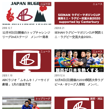
ニュース
ニュース
2018.12.7
2020.8.21
12月9日(日)開催のトップチャレンジ
SEINAN ラグビーマガジンCUP 関西ミ
リーグ2ndステージ メンバー発表
ニ・ラグビー交流大会2020…
ニュース
ニュース
2020.1.10
2019.12.6
ABCラジオ「 ムキムキ！ノーサイド
12月8日(日)開催の2019関西大学ラグ
劇場 」1月の放送予定
ビーA・Bリーグ入替戦 メンバ…
トップリーグ
新聞・雑誌