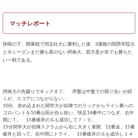
マッチレポート
快晴の下、開幕戦で同志社大に勝利した後、3連敗の関西学院大
と今シーズンまだ勝ち星のない摂南大。双方是が非でも勝ちた
い一戦である。
摂南大の先蹴りでキックオフ。 序盤は中盤での競り合いが続
くが、スコアにつながらない。
10分、攻め込まれた関学大が自陣でのラックからライン裏への
ゴロパントを10番山田が自ら拾い、快足14番中につなぎ、右中
間にＴ。 15番碓井のＧも成功して７－０。
15分関学大が自陣スクラムから右に大きく展開、12番金、15番
碓井と回って、右中間にトライ。 15番碓井のＧも成功し１４