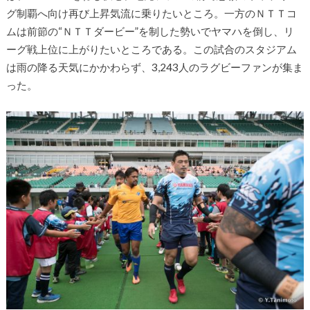
グ制覇へ向け再び上昇気流に乗りたいところ。一方のＮＴＴコ
ムは前節の“ＮＴＴダービー”を制した勢いでヤマハを倒し、リ
ーグ戦上位に上がりたいところである。この試合のスタジアム
は雨の降る天気にかかわらず、3,243人のラグビーファンが集ま
った。