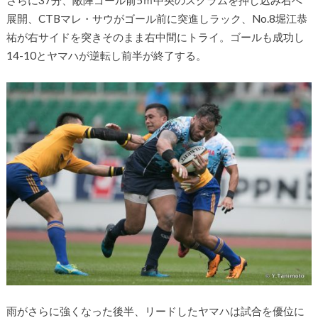
さらに37分、敵陣ゴール前5ｍ中央のスクラムを押し込み右へ
展開、CTBマレ・サウがゴール前に突進しラック、No.8堀江恭
祐が右サイドを突きそのまま右中間にトライ。ゴールも成功し
14-10とヤマハが逆転し前半が終了する。
雨がさらに強くなった後半、リードしたヤマハは試合を優位に