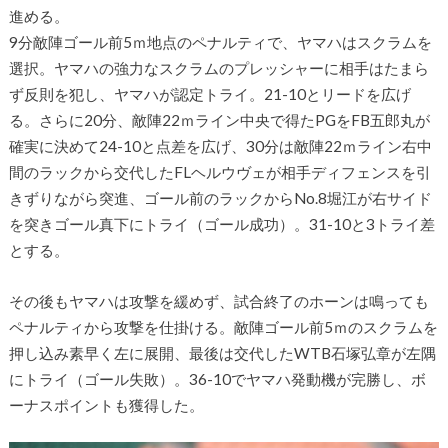
進める。
9分敵陣ゴール前5ｍ地点のペナルティで、ヤマハはスクラムを
選択。ヤマハの強力なスクラムのプレッシャーに相手はたまら
ず反則を犯し、ヤマハが認定トライ。21-10とリードを広げ
る。さらに20分、敵陣22ｍライン中央で得たPGをFB五郎丸が
確実に決めて24-10と点差を広げ、30分は敵陣22ｍライン右中
間のラックから交代したFLヘルウヴェが相手ディフェンスを引
きずりながら突進、ゴール前のラックからNo.8堀江が右サイド
を突きゴール真下にトライ（ゴール成功）。31-10と3トライ差
とする。
その後もヤマハは攻撃を緩めず、試合終了のホーンは鳴っても
ペナルティから攻撃を仕掛ける。敵陣ゴール前5ｍのスクラムを
押し込み素早く左に展開、最後は交代したWTB石塚弘章が左隅
にトライ（ゴール失敗）。36-10でヤマハ発動機が完勝し、ボ
ーナスポイントも獲得した。