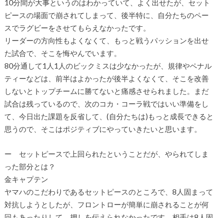
10分間が大事というのはわかっていて、よく出せたが、セット
ピースの場面で崩されてしまって、後半特に、自分たちのペー
スでラグビーをさせてもらえなかったです。
リーダーの方向性もよくなくて、もっと戦うパッションを出せ
た試合で、そこを悔やんでいます。
80分通して1人1人のビックミスは少なかったが、規律やペナル
ティーなどは、前半はよかったが後半よくなくて、そこを改善
しないとトップチームに勝てないと痛感させられました。まだ
試合は残っているので、次のコカ・コーラ戦ではいい準備をし
て、今日出た課題を反省して、(自分たちは)もっと成長できると
思うので、そこはポジティブにやっていきたいと思います。
ー セットピースで上回られたということだが、やられてしま
った部分とは？
金キャプテン
ヤマハのこだわりであるセットピースのところで、8人固まって
対抗しようとしたが、フロントローが簡単に崩されることが何
回もあったりして、押しを伝えられなかったです。相手は8人固