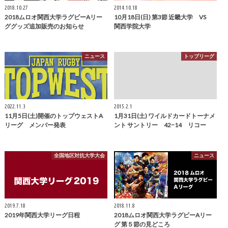
2018.10.27
2014.10.18
2018ムロオ関西大学ラグビーAリー
10月18日(日) 第3節 近畿大学 VS
ググッズ追加販売のお知らせ
関西学院大学
ニュース
トップリーグ
2022.11.3
2015.2.1
11月5日(土)開催のトップウェストA
1月31日(土) ワイルドカードトーナメ
リーグ メンバー発表
ント サントリー 42−14 リコー
全国地区対抗大学大会
ニュース
2019.7.18
2018.11.8
2019年関西大学リーグ日程
2018ムロオ関西大学ラグビーAリー
グ 第５節の見どころ