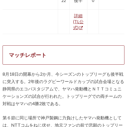
22
後半
0
詳細
(TL公
式)
マッチレポート
8月18日の開幕から2か月、今シーズンのトップリーグも後半戦
に突入する。2年後のラグビーワールドカップの試合会場となる
静岡県のエコパスタジアムで、ヤマハ発動機とＮＴＴコミュニ
ケーションズの試合が行われた。トップリーグでの両チームの
対戦はヤマハの4勝2敗である。
第６節に同じ場所で神戸製鋼に力負けしたヤマハ発動機として
は、NTTコムをねじ伏せ、地元ファンの前で悲願のトップリー