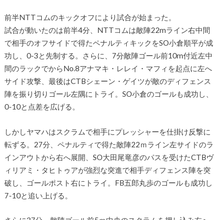
前半NTTコムのキックオフにより試合が始まった。
試合が動いたのは前半4分、NTTコムは敵陣22mライン右中間
で相手のオフサイドで得たペナルティキックをSO小倉順平が成
功し、0-3と先制する。さらに、7分敵陣ゴール前10m付近左中
間のラックでからNo.8アナマキ・レレイ・マフィを起点に左へ
サイド攻撃、最後はCTBシェーン・ゲイツが敵のディフェンス
陣を振り切りゴール左隅にトライ。SO小倉のゴールも成功し、
0-10と点差を広げる。
しかしヤマハはスクラムで相手にプレッシャーを仕掛け反撃に
転ずる。27分、ペナルティで得た敵陣22ｍライン左サイドのラ
インアウトから右へ展開、SO大田尾竜彦のパスを受けたCTBヴ
ィリアミ・タヒトゥアが強烈な突進で相手ディフェンス陣を突
破し、ゴールポスト右にトライ。FB五郎丸歩のゴールも成功し
7-10と追い上げる。