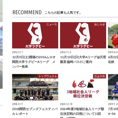
RECOMMEND
こちらの記事も人気です。
ニュース
おしらせ
2016.12.1
2016.11.6
2019.6.2
12月3日(土)開催の2016ムロオ
11月13日(日)大学Aリーグ@天理
6月22
関西大学ラグビーAリーグ メ
親里 臨時バスのご案内
近鉄
ンバー発表
トップウェスト
ニュース
2018.4.11
2024.12.10
2019.7.2
2018関西セブンズフェスティバ
2024年度3地域社会人リーグ順
7月19
ル レポート
位決定戦の日程について(1回
6−36