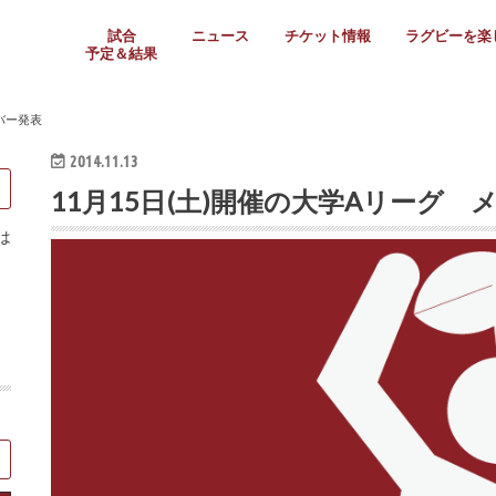
試合
ニュース
チケット情報
ラグビーを楽
予定＆結果
大学リーグ
社会人
高校ラグビー
女子ラグビー
ミニ・ジュニア
メディア情報
医務・安全対策
関西協会だより
フォトギャラ
ラグビースク
Enjoy!ラグ
壁紙＆ラグビ
ラグビーノー
ラグビー場の
SNS
教えて！ラグ
メディア情報
関西ラグビーYo
関西パネルレ
大学
社会人
高校
高専
女子ラグビー
セブンズ
ジュニア・ミニ
クラブ
日本代表
第54回日本選手権
ラグビーまつり
関西大学リーグ
中国地区大学
東海学生リーグ
関西大学春季トーナメ
関西学生代表
入替戦
全国大学選手権
トップウェスト
全国社会人トーナメン
3地域社会人順位決定(〜
トップリーグ(～2021
トップチャレンジリーグ
トップチャレンジマッチ
三地域チャレンジマッチ
全国高校ラグビー大会
近畿高校大会
東海高校選抜大会
四国高校新人大会
全国高校選抜大会
少人数校大会
第56回全国高専大会
第55回全国高専大会
第54回全国高専大会
第53回全国高専大会
第52回全国高専大会
第51回全国高専大会
第50回全国高専大会
第49回全国高専大会
第48回全国高専大会
第47回全国高専大会
第46回全国高専大会
全国女子選手権大会
関西女子中学生大会
サニックス女子関西予
女子関西大会
フィオーレリーグ
Japan Women’s Seven
第5回全国高校選抜女
その他大会
関西セブンズ
関西・一宮セブンズ
東海学生セブンズ
地域対抗男子セブンズ
その他大会
全国ジュニア関西地区予
関西女子中学生大会
関西中学生大会
関西ミニ・ラグビージ
関西スクールジュニア
太陽生命カップ関西予
その他大会
関西クラブ大会
近畿クラブ
東海社会人クラブ
中四国クラブ
学生クラブ
バー発表
2014.11.13
11月15日(土)開催の大学Aリーグ 
は