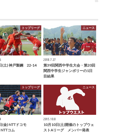
トップリーグ
ニュース
6
2018.7.27
日(土) 神戸製鋼 22-14
第39回関西中学生大会・第20回
関西中学生ジャンボリーの1日
目結果
トップリーグ
ニュース
4
2015.10.8
日(金) NTTドコモ
10月10日(土)開催のトップウェ
 NTTコム
ストAリーグ メンバー発表