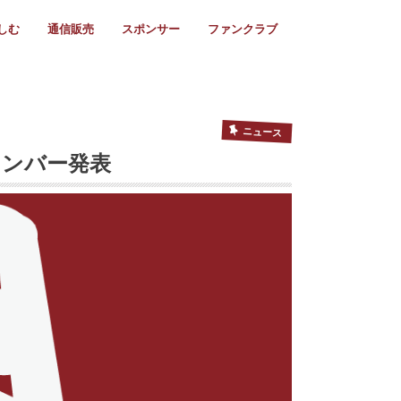
しむ
通信販売
スポンサー
ファンクラブ
リー
ール情報
スタ飯
ーカレンダー
ト
歩き方
ビー用語
＆スケジュール
utube
フリー
採用情報
ファンクラブ入会
マイページログイン
チラシ設置協力店
会則
ント
ト
2024年度)
年)
(～2021年)
(～2017年)
(～2018年)
選
s 2016
子セブンズ
選(女子)
ャンボリー
交流大会
選(スクール)
ニュース
メンバー発表