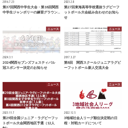
2016.7.23
2023.2.8
第37回関西中学生大会・第18回関西
第27回東海高等学校選抜ラグビーフ
中学生ジャンボリーの練習グラウン…
ットボール大会組み合わせのお知ら
せ
ニュース
ニュース
2024.3.1
2017.3.27
2024関西セブンズフェスティバル
第8回 関西スクールジュニアラグビ
冠スポンサー決定のお知らせ
ーフットボール新人交流大会
ニュース
ニュース
2023.11.7
2022.12.5
第29回全国ジュニア・ラグビーフッ
3地域社会人リーグ順位決定戦の日
トボール大会関西地区予選（12人
程・対戦カードについて