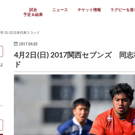
試合
ニュース
チケット情報
ラグビーを楽
予定＆結果
大学リーグ
社会人
高校ラグビー
女子ラグビー
ミニ・ジュニア
メディア情報
医務・安全対策
関西協会だより
フォトギャラ
ラグビースク
Enjoy!ラグ
壁紙＆ラグビ
ラグビーノー
ラグビー場の
SNS
教えて！ラグ
メディア情報
関西ラグビーYo
関西パネルレ
大学
社会人
高校
高専
女子ラグビー
セブンズ
ジュニア・ミニ
クラブ
日本代表
第54回日本選手権
ラグビーまつり
関西大学リーグ
中国地区大学
東海学生リーグ
関西大学春季トーナメ
関西学生代表
入替戦
全国大学選手権
トップウェスト
全国社会人トーナメン
3地域社会人順位決定(〜
トップリーグ(～2021
トップチャレンジリーグ
トップチャレンジマッチ
三地域チャレンジマッチ
全国高校ラグビー大会
近畿高校大会
東海高校選抜大会
四国高校新人大会
全国高校選抜大会
少人数校大会
第56回全国高専大会
第55回全国高専大会
第54回全国高専大会
第53回全国高専大会
第52回全国高専大会
第51回全国高専大会
第50回全国高専大会
第49回全国高専大会
第48回全国高専大会
第47回全国高専大会
第46回全国高専大会
全国女子選手権大会
関西女子中学生大会
サニックス女子関西予
女子関西大会
フィオーレリーグ
Japan Women’s Seven
第5回全国高校選抜女
その他大会
関西セブンズ
関西・一宮セブンズ
東海学生セブンズ
地域対抗男子セブンズ
その他大会
全国ジュニア関西地区予
関西女子中学生大会
関西中学生大会
関西ミニ・ラグビージ
関西スクールジュニア
太陽生命カップ関西予
その他大会
関西クラブ大会
近畿クラブ
東海社会人クラブ
中四国クラブ
学生クラブ
学 21-22 日本代表スコッド
2017.04.03
4月2日(日) 2017関西セブンズ 同志
ド
は