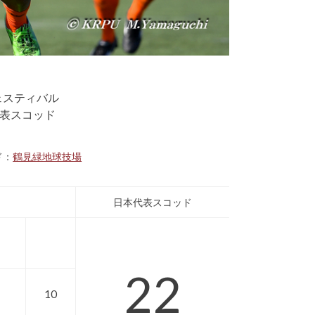
ェスティバル
代表スコッド
ド：
鶴見緑地球技場
日本代表スコッド
22
10