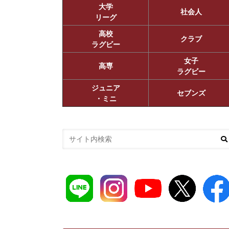
大学
社会人
リーグ
高校
クラブ
ラグビー
女子
高専
ラグビー
ジュニア
セブンズ
・ミニ