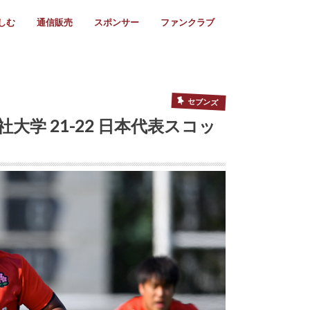
しむ
通信販売
スポンサー
ファンクラブ
リー
ール情報
スタ飯
ーカレンダー
ト
歩き方
ビー用語
＆スケジュール
utube
フリー
採用情報
ファンクラブ入会
マイページログイン
チラシ設置協力店
会則
ント
ト
2024年度)
年)
(～2021年)
(～2017年)
(～2018年)
選
s 2016
子セブンズ
選(女子)
ャンボリー
交流大会
選(スクール)
セブンズ
社大学 21-22 日本代表スコッ