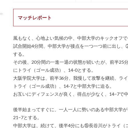
マッチレポート
風もなく、心地よい気候の中、中部大学のキックオフで
試合開始4分間、中部大学が接点を一つ一つ前に出し、②
する。
その後、20分間の一進一退の状態が続いたが、前半25
にトライ（ゴール成功）、14-0とする。
大阪学院大学は、前半36分、我慢して攻撃を継続、ラ
トライ（ゴール成功）、14-7と中部大学に迫る。
お互いにディフェンスが良く、得点が少なく、14−7で
後半始まってすぐに、一人一人に勢いのある中部大学が
21−7とする。
中部大学は、続けて、後半4分にも⑮長谷川がトライ（ゴ