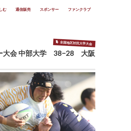
しむ
通信販売
スポンサー
ファンクラブ
リー
ール情報
スタ飯
ーカレンダー
ト
歩き方
ビー用語
＆スケジュール
utube
フリー
採用情報
ファンクラブ入会
マイページログイン
チラシ設置協力店
会則
ント
ト
2024年度)
年)
(～2021年)
(～2017年)
(～2018年)
選
s 2016
子セブンズ
選(女子)
ャンボリー
交流大会
選(スクール)
全国地区対抗大学大会
ー大会 中部大学 38−28 大阪