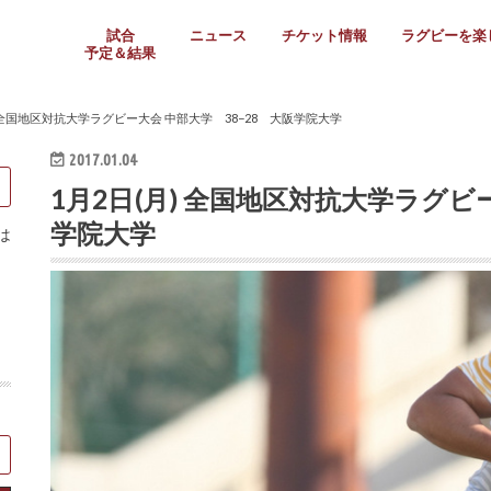
試合
ニュース
チケット情報
ラグビーを楽
予定＆結果
大学リーグ
社会人
高校ラグビー
女子ラグビー
ミニ・ジュニア
メディア情報
医務・安全対策
関西協会だより
フォトギャラ
ラグビースク
Enjoy!ラグ
壁紙＆ラグビ
ラグビーノー
ラグビー場の
SNS
教えて！ラグ
メディア情報
関西ラグビーYo
関西パネルレ
大学
社会人
高校
高専
女子ラグビー
セブンズ
ジュニア・ミニ
クラブ
日本代表
第54回日本選手権
ラグビーまつり
関西大学リーグ
中国地区大学
東海学生リーグ
関西大学春季トーナメ
関西学生代表
入替戦
全国大学選手権
トップウェスト
全国社会人トーナメン
3地域社会人順位決定(〜
トップリーグ(～2021
トップチャレンジリーグ
トップチャレンジマッチ
三地域チャレンジマッチ
全国高校ラグビー大会
近畿高校大会
東海高校選抜大会
四国高校新人大会
全国高校選抜大会
少人数校大会
第56回全国高専大会
第55回全国高専大会
第54回全国高専大会
第53回全国高専大会
第52回全国高専大会
第51回全国高専大会
第50回全国高専大会
第49回全国高専大会
第48回全国高専大会
第47回全国高専大会
第46回全国高専大会
全国女子選手権大会
関西女子中学生大会
サニックス女子関西予
女子関西大会
フィオーレリーグ
Japan Women’s Seven
第5回全国高校選抜女
その他大会
関西セブンズ
関西・一宮セブンズ
東海学生セブンズ
地域対抗男子セブンズ
その他大会
全国ジュニア関西地区予
関西女子中学生大会
関西中学生大会
関西ミニ・ラグビージ
関西スクールジュニア
太陽生命カップ関西予
その他大会
関西クラブ大会
近畿クラブ
東海社会人クラブ
中四国クラブ
学生クラブ
) 全国地区対抗大学ラグビー大会 中部大学 38−28 大阪学院大学
2017.01.04
1月2日(月) 全国地区対抗大学ラグビ
学院大学
は