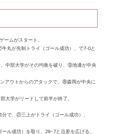
ゲームがスタート。
牛丸が先制トライ（ゴール成功）、で7-0と
分、中部大学がその均衡を破り、⑨池邊が中央
インアウトからのアタックで、⑧森岡が中央に
中部大学がリードして前半が終了。
1分で、㉑三上がトライ（ゴール成功）、
ール成功）を取り、28−7と点差を広げる。