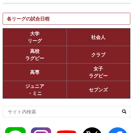
各リーグの試合日程
大学
社会人
リーグ
高校
クラブ
ラグビー
女子
高専
ラグビー
ジュニア
セブンズ
・ミニ