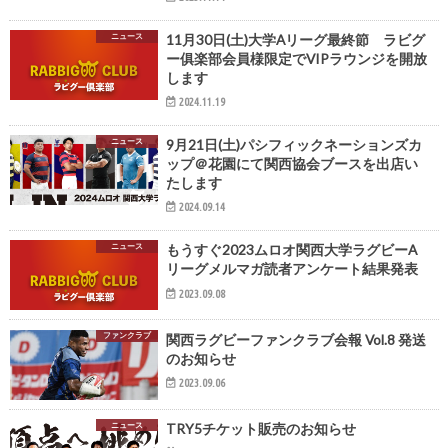
ニュース
11月30日(土)大学Aリーグ最終節 ラビグ
ー俱楽部会員様限定でVIPラウンジを開放
します
2024.11.19
ニュース
9月21日(土)パシフィックネーションズカ
ップ＠花園にて関西協会ブースを出店い
たします
2024.09.14
ニュース
もうすぐ2023ムロオ関西大学ラグビーA
リーグメルマガ読者アンケート結果発表
2023.09.08
ファンクラブ
関西ラグビーファンクラブ会報 Vol.8 発送
のお知らせ
2023.09.06
ニュース
TRY5チケット販売のお知らせ