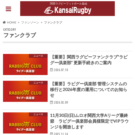
関西ラグビーフットボール協会
HOME
ファンゾーン
ファンクラブ
CATEGORY
ファンクラブ
ニュース
【重要】関西ラグビーファンクラブ”ラビ
グー倶楽部” 更新手続きのご案内
2026.07.18
ニュース
【重要】ラビグー倶楽部 管理システムの
移行と2026年度の運用についてのお知ら
せ
2026.02.09
ニュース
11月30日(日)ムロオ関西大学Aリーグ最終
節 ラビグー俱楽部会員様限定でVIPラウ
ンジを開放します
2025.11.14