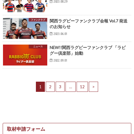
2023.08.29
ファンクラブ
関西ラグビーファンクラブ会報 Vol.7 発送
のお知らせ
2023.06.01
ニュース
NEW!!関西ラグビーファンクラブ 「ラビ
グー倶楽部」始動
2022.09.01
1
2
3
…
12
>
取材申請フォーム