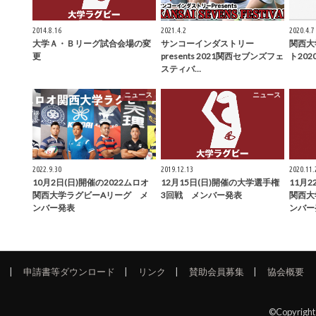
2014.8.16
2021.4.2
2020.4.7
大学Ａ・Ｂリーグ試合会場の変
サンコーインダストリー
関西大
更
presents 2021関西セブンズフェ
ト20
スティバ…
ニュース
ニュース
2022.9.30
2019.12.13
2020.11.
10月2日(日)開催の2022ムロオ
12月15日(日)開催の大学選手権
11月2
関西大学ラグビーAリーグ メ
3回戦 メンバー発表
関西大
ンバー発表
ンバー
申請書等ダウンロード
リンク
賛助会員募集
協会概要
©Copyrigh