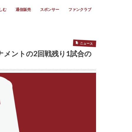
しむ
通信販売
スポンサー
ファンクラブ
リー
ール情報
スタ飯
ーカレンダー
ト
歩き方
ビー用語
＆スケジュール
utube
フリー
採用情報
ファンクラブ入会
マイページログイン
チラシ設置協力店
会則
ント
ト
2024年度)
年)
(～2021年)
(～2017年)
(～2018年)
選
s 2016
子セブンズ
選(女子)
ャンボリー
交流大会
選(スクール)
ニュース
ナメントの2回戦残り1試合の