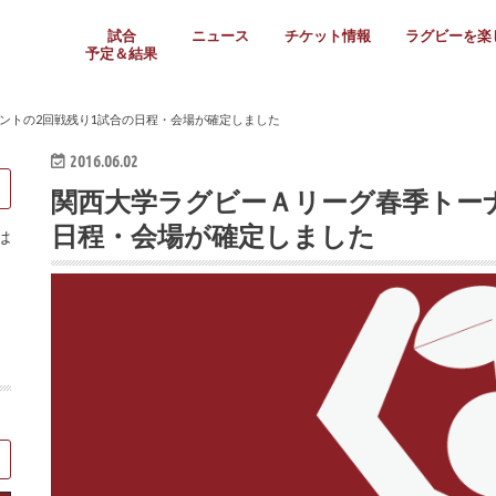
試合
ニュース
チケット情報
ラグビーを楽
予定＆結果
大学リーグ
社会人
高校ラグビー
女子ラグビー
ミニ・ジュニア
メディア情報
医務・安全対策
関西協会だより
フォトギャラ
ラグビースク
Enjoy!ラグ
壁紙＆ラグビ
ラグビーノー
ラグビー場の
SNS
教えて！ラグ
メディア情報
関西ラグビーYo
関西パネルレ
大学
社会人
高校
高専
女子ラグビー
セブンズ
ジュニア・ミニ
クラブ
日本代表
第54回日本選手権
ラグビーまつり
関西大学リーグ
中国地区大学
東海学生リーグ
関西大学春季トーナメ
関西学生代表
入替戦
全国大学選手権
トップウェスト
全国社会人トーナメン
3地域社会人順位決定(〜
トップリーグ(～2021
トップチャレンジリーグ
トップチャレンジマッチ
三地域チャレンジマッチ
全国高校ラグビー大会
近畿高校大会
東海高校選抜大会
四国高校新人大会
全国高校選抜大会
少人数校大会
第56回全国高専大会
第55回全国高専大会
第54回全国高専大会
第53回全国高専大会
第52回全国高専大会
第51回全国高専大会
第50回全国高専大会
第49回全国高専大会
第48回全国高専大会
第47回全国高専大会
第46回全国高専大会
全国女子選手権大会
関西女子中学生大会
サニックス女子関西予
女子関西大会
フィオーレリーグ
Japan Women’s Seven
第5回全国高校選抜女
その他大会
関西セブンズ
関西・一宮セブンズ
東海学生セブンズ
地域対抗男子セブンズ
その他大会
全国ジュニア関西地区予
関西女子中学生大会
関西中学生大会
関西ミニ・ラグビージ
関西スクールジュニア
太陽生命カップ関西予
その他大会
関西クラブ大会
近畿クラブ
東海社会人クラブ
中四国クラブ
学生クラブ
ントの2回戦残り1試合の日程・会場が確定しました
2016.06.02
関西大学ラグビーＡリーグ春季トー
日程・会場が確定しました
は