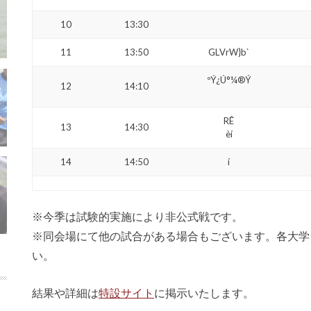
10
13:30
11
13:50
GLVrW}b`
ºÝ¿Ú°¼®Ý
12
14:10
RÊ
13
14:30
èí
14
14:50
í
※今季は試験的実施により非公式戦です。
※同会場にて他の試合がある場合もございます。各大学
い。
結果や詳細は
特設サイト
に掲示いたします。