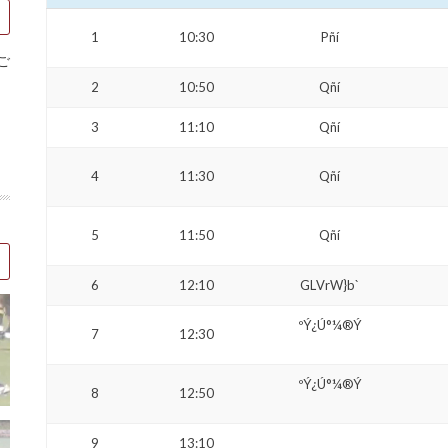
1
10:30
Pñí
ご
2
10:50
Qñí
3
11:10
Qñí
4
11:30
Qñí
5
11:50
Qñí
6
12:10
GLVrW}b`
ºÝ¿Ú°¼®Ý
7
12:30
ºÝ¿Ú°¼®Ý
8
12:50
9
13:10