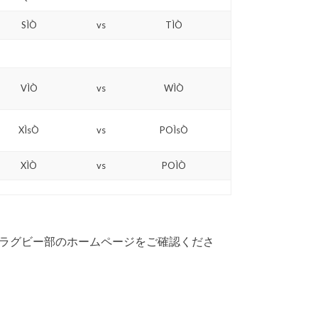
SÌÒ
vs
TÌÒ
VÌÒ
vs
WÌÒ
XÌsÒ
vs
POÌsÒ
XÌÒ
vs
POÌÒ
ラグビー部のホームページをご確認くださ