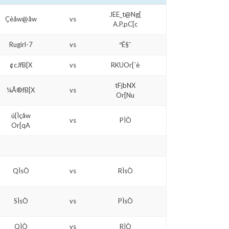
JEE_t@Ng[
Çèåw@åw
vs
A.P.pC[c
Rugirl-7
vs
ºÉ§¯
¢cJfB[X
vs
RKUOr[´è
tFjbNX
¼Ã®fB[X
vs
Or[Nu
ú{Ìçåw
vs
PÌÒ
Or[qA
QÌsÒ
vs
RÌsÒ
SÌsÒ
vs
PÌsÒ
QÌÒ
vs
RÌÒ