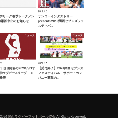
2019.4.3
学リーグ春季トーナメン
サンコーインダストリー
20開催中止のお知らせ
presents 2019関西セブンズフェ
スティバ…
ニュース
ニュース
20
2024.3.5
2日(日)開催の2020ムロオ
【受付終了】2024関西セブンズ
学ラグビーAリーグ メ
フェスティバル サポートカン
発表
パニー募集の…
t2026
関西ラグビーフットボール協会
.All Rights Reserved.