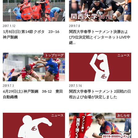
2017.1.12
2019.7.8
1月8日(日) 第14節 クボタ 23–16
関西大学春季トーナメント決勝およ
神戸製鋼
び3位決定戦とインターネットLIVE中
継…
トップリーグ
ニュース
2019.7.3
2017.5.16
6月29日(土) 神戸製鋼 38-12 豊田
関西大学春季トーナメント 2回戦の日
自動織機
程および会場が決定しました
ニュース
おしらせ