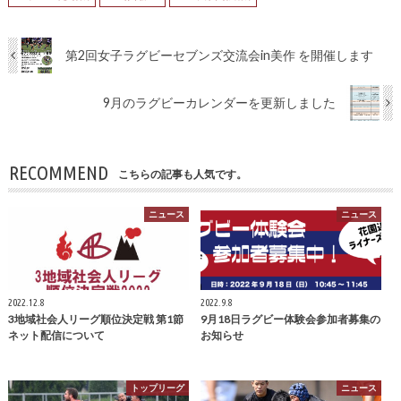
第2回女子ラグビーセブンズ交流会in美作 を開催します
9月のラグビーカレンダーを更新しました
RECOMMEND
こちらの記事も人気です。
ニュース
ニュース
2022.12.8
2022.9.8
3地域社会人リーグ順位決定戦 第1節
9月18日ラグビー体験会参加者募集の
ネット配信について
お知らせ
トップリーグ
ニュース