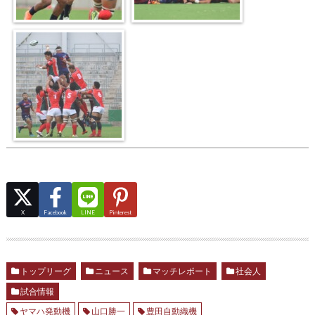
X
Facebook
LINE
Pinterest
トップリーグ
ニュース
マッチレポート
社会人
試合情報
ヤマハ発動機
山口勝一
豊田自動織機