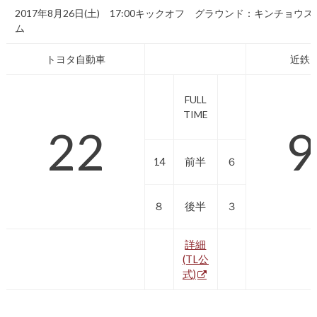
2017年8月26日(土) 17:00キックオフ グラウンド：キンチョウ
ム
トヨタ自動車
近鉄
FULL
TIME
22
9
14
前半
６
８
後半
３
詳細
(TL公
式)