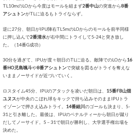
TL10mのLOから今度はモールを組まず
2番中山
の突進から
8番
アシュトン
がTLに迫るもトライならず。
逆に27分、朝日がIPU陣右TL5mのLOからのモールを前半同様
に押し込んで
2番清水
が右中間にトライして5-24と突き放し
た。（14番G成功）
30分を過ぎて、IPUが度々朝日のTLに迫る。敵陣でのLOから
16
番HO児島颯斗
や
8番アシュトン
で突破を図るがトライを奪えな
いままノーサイドが近づいていく。
ロスタイム45分、IPUのアタックを凌いだ朝日は、
15番FB山畑
ユヌス
が中央のこぼれ球をキックで持ち込みそのままIPUトラ
イゾーンで押さえ込みトライ。
14番細川
のゴールも決まり、5-
31と引き離した。最後は、IPUのペナルティーから朝日が蹴り
だしてノーサイド。5－31で朝日が勝利し、大学選手権出場を
決めた。