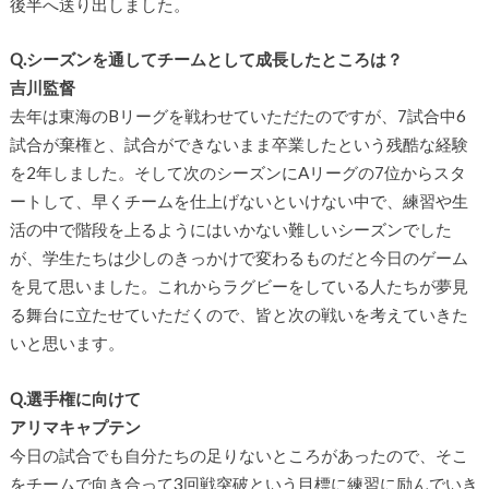
後半へ送り出しました。
Q.シーズンを通してチームとして成長したところは？
吉川監督
去年は東海のBリーグを戦わせていただたのですが、7試合中6
試合が棄権と、試合ができないまま卒業したという残酷な経験
を2年しました。そして次のシーズンにAリーグの7位からスタ
ートして、早くチームを仕上げないといけない中で、練習や生
活の中で階段を上るようにはいかない難しいシーズンでした
が、学生たちは少しのきっかけで変わるものだと今日のゲーム
を見て思いました。これからラグビーをしている人たちが夢見
る舞台に立たせていただくので、皆と次の戦いを考えていきた
いと思います。
Q.選手権に向けて
アリマキャプテン
今日の試合でも自分たちの足りないところがあったので、そこ
をチームで向き合って3回戦突破という目標に練習に励んでいき