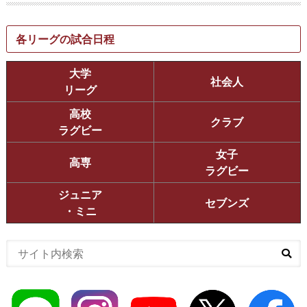
各リーグの試合日程
大学
社会人
リーグ
高校
クラブ
ラグビー
女子
高専
ラグビー
ジュニア
セブンズ
・ミニ