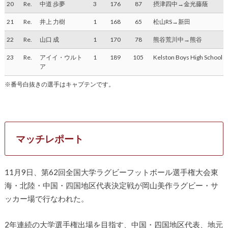
20
Re.
中道 歩夢
3
176
87
摂津四中→金光藤蔭
21
Re.
井上 力樹
1
168
65
松山RS→新田
22
Re.
山口 成
1
170
78
熊谷荒川中→熊谷
23
Re.
アイイ・ウルト
1
189
105
Kelston Boys High School
ア
※番号白抜きの選手はキャプテンです。
マッチレポート
11月9日、第62回全国大学ラグビーフットボール選手権大会東
海・北陸・中国・四国地区代表決定戦が岡山美作ラグビー・サ
ッカー場で行なわれた。
2年連続の大学選手権出場を目指す、中国・四国地区代表、地元