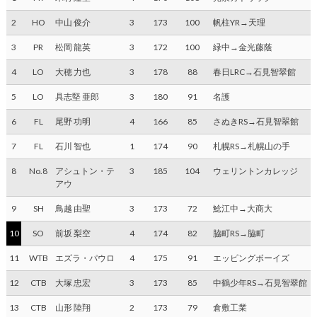
2
HO
中山 俊介
3
173
100
帆柱YR→天理
3
PR
松岡 龍英
3
172
100
緑中→金光藤蔭
4
LO
大穂 力也
3
178
88
春日LRC→石見智翠館
5
LO
具志堅 亜郎
3
180
91
名護
6
FL
尾野 功明
4
166
85
さぬきRS→石見智翠館
7
FL
石川 智也
1
174
90
札幌RS→札幌山の手
8
No.8
アシュトン・テ
3
185
104
ウェリントンカレッジ
アウ
9
SH
鳥越 由聖
3
173
72
鯰江中→大商大
10
SO
前坂 梨空
4
174
82
脇町RS→脇町
11
WTB
エズラ・パウロ
4
175
91
エッピングボーイズ
12
CTB
大塚 忠宏
3
173
85
中鶴少年RS→石見智翠館
13
CTB
山形 陸翔
2
173
79
倉敷工業