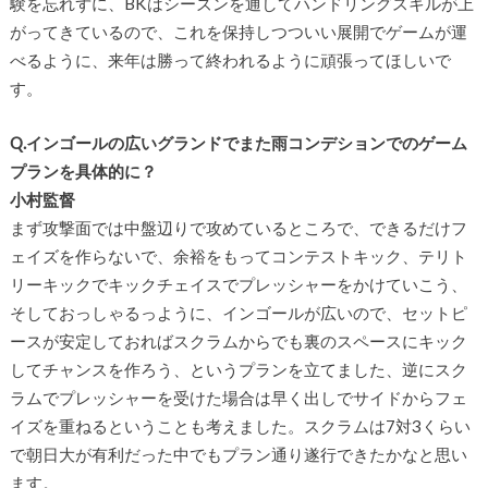
験を忘れずに、BKはシーズンを通してハンドリングスキルが上
がってきているので、これを保持しつついい展開でゲームが運
べるように、来年は勝って終われるように頑張ってほしいで
す。
Q.インゴールの広いグランドでまた雨コンデションでのゲーム
プランを具体的に？
小村監督
まず攻撃面では中盤辺りで攻めているところで、できるだけフ
ェイズを作らないで、余裕をもってコンテストキック、テリト
リーキックでキックチェイスでプレッシャーをかけていこう、
そしておっしゃるっように、インゴールが広いので、セットピ
ースが安定しておればスクラムからでも裏のスペースにキック
してチャンスを作ろう、というプランを立てました、逆にスク
ラムでプレッシャーを受けた場合は早く出しでサイドからフェ
イズを重ねるということも考えました。スクラムは7対3くらい
で朝日大が有利だった中でもプラン通り遂行できたかなと思い
ます。