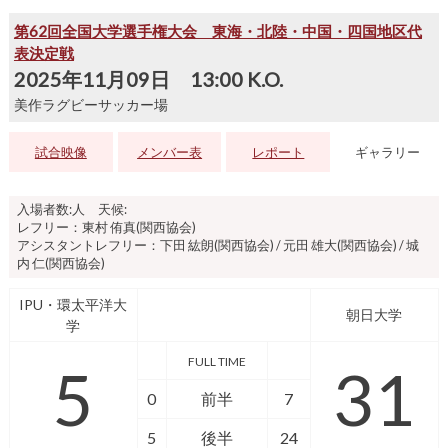
第62回全国大学選手権大会 東海・北陸・中国・四国地区代
表決定戦
2025年11月09日 13:00 K.O.
美作ラグビーサッカー場
試合映像
メンバー表
レポート
ギャラリー
入場者数:人 天候:
レフリー：東村 侑真(関西協会)
アシスタントレフリー：下田 紘朗(関西協会) / 元田 雄大(関西協会) / 城
内 仁(関西協会)
IPU・環太平洋大
朝日大学
学
FULL TIME
5
31
0
前半
7
5
後半
24