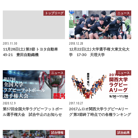
トップリーグ
ニュース
2015.11.30
2018.12.28
11月28日(土) 第3節 トヨタ自動車
12月22日(土) 大学選手権 大東文化大
45-21 豊田自動織機
学 17-30 天理大学
ニュース
ニュース
2020.12.9
2017.10.27
第57回全国大学ラグビーフットボー
2017ムロオ関西大学ラグビーAリー
ル選手権大会 試合中止のお知らせ
グ 第3節終了時点での各種ランキング
試合情報
試合結果