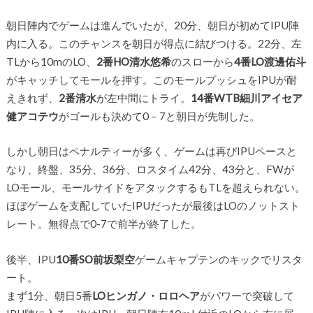
朝日陣内でゲームは進んでいたが、20分、朝日が初めてIPU陣
内に入る。このチャンスを朝日が得点に結びつける。22分、左
TLから10mのLO、
2番HO清水悠希
のスローから
4番LO渡邊佑斗
がキャッチしてモールを押す。このモールプッシュをIPUが耐
えきれず、
2番清水
が左中間にトライ。
14番WTB細川アイセア
健アコテウ
がゴールも決めて0－7と朝日が先制した。
しかし朝日はペナルティーが多く、ゲームは再びIPUペースと
なり、終盤、35分、36分、ロスタイム42分、43分と、FWが
LOモール、モールサイドをアタックするもTLを超えられない。
ほぼゲームを支配していたIPUだったが最後はLOのノットスト
レート。無得点で0-7で前半が終了した。
後半、IPU
10番SO前坂梨空
ゲームキャプテンのキックでリスタ
ート。
まず1分、朝日5番
LOヒンガノ・ロロヘア
がパワーで突破して