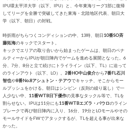
IPU環太平洋大学（以下、IPU）と、今年東海リーグ1部に復帰
してリーグを全勝で突破してきた東海・北陸地区代表、朝日大
学（以下、朝日）の対戦。
時折雨がちらつくコンディションの中、13時、朝日
10番SO斉
藤拓海
のキックでスタート。
キックでエリアの取り合いから始まったゲームは、朝日のペナ
ルティーからIPUが朝日陣内でゲームを進める展開となった。6
分、7分、8分と立て続けにトライライン（以下、TL）に迫って
のラインアウト（以下、LO）。
2番HO中山俊介
から
7番FL石川
智也
や
8番No.8アシュトン・テアウ
でキャッチ、そこからモー
ルプッシュをかける。朝日はシンビン（反則の繰り返し）で一
人少ない中、
11番WTB日下優作
の見事なタックル等で、TLを
割らせない。IPUは11分にも
11番WTBエズラ・パウロ
のライン
ブレークで再び朝日陣内に入り、16分、19分とLOモールやその
モールサイドをFWでアタックするが、TLを超える事が出来な
かった。