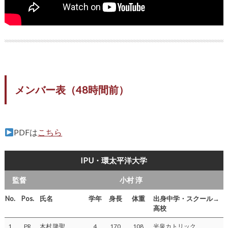
メンバー表（48時間前）
PDFは
こちら
IPU・環太平洋大学
監督
小村 淳
No.
Pos.
氏名
学年
身長
体重
出身中学・スクール→
高校
1
PR
木村 隆聖
4
170
108
光泉カトリック