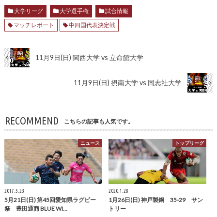
大学リーグ
大学選手権
試合情報
マッチレポート
中四国代表決定戦
11月9日(日) 関西大学 vs 立命館大学
11月9日(日) 摂南大学 vs 同志社大学
RECOMMEND
こちらの記事も人気です。
ニュース
トップリーグ
2017.5.23
2020.1.28
5月21日(日) 第45回愛知県ラグビー
1月26日(日) 神戸製鋼 35-29 サン
祭 豊田通商 BLUE WI…
トリー