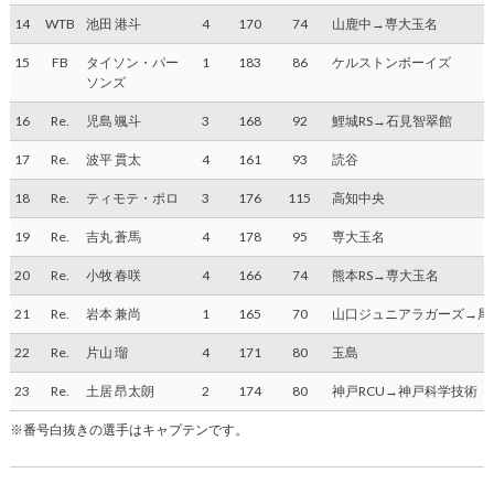
14
WTB
池田 港斗
4
170
74
山鹿中→専大玉名
15
FB
タイソン・パー
1
183
86
ケルストンボーイズ
ソンズ
16
Re.
児島 颯斗
3
168
92
鯉城RS→石見智翠館
17
Re.
波平 貫太
4
161
93
読谷
18
Re.
ティモテ・ポロ
3
176
115
高知中央
19
Re.
吉丸 蒼馬
4
178
95
専大玉名
20
Re.
小牧 春咲
4
166
74
熊本RS→専大玉名
21
Re.
岩本 兼尚
1
165
70
山口ジュニアラガーズ→尾
22
Re.
片山 瑠
4
171
80
玉島
23
Re.
土居 昂太朗
2
174
80
神戸RCU→神戸科学技術
※番号白抜きの選手はキャプテンです。