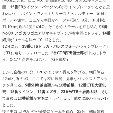
IPU陣に入る。次はIPU。朝日陣右10ｍL付近のLOから左に展
開、
15番FBタイソン・パーソンズ
がラインブレークするかと思
われたが、ポイントでノットリリースのペナルティー、朝日に
ボールを渡す。ここから朝日がペースを掴む。8分、IPU陣右
TL10m付近の2度目のLO、そこからのモールを押し込んで
8番
No.8チアゴ カワゴエアリマ
キャプテンが右中間にトライ。
14番
細川
がゴールを決めて0-14とした。
12分にも、
13番CTBトゥガ・パレスフォー
がラインブレークし
てTLに迫り、フォローした12番
CTB西田健士郎
が中央にトラ
イ、0-17と点差を広げた。（G不成功）
しかし直後の15分、IPUがようやく得点を挙げる。朝日陣右
22mL付近のLO、ここでは左に展開、見事なバックスのアタッ
クを見せる。
9番SH鳥越由聖
から
10番前坂
、
12番CTB大塚忠
宏
、
15番タイソン
、
11番エズラ
、
23番WTB土居昴太郎
、そし
て最後は
10番前坂
が右隅にトライ。Gは不成功に終わるも5-17
とした。
後半中盤はIPUがやや優勢にゲームを進め、22分、朝日陣右