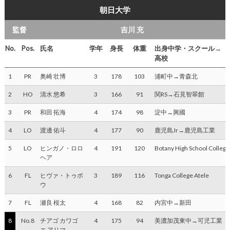
朝日大学
監督
吉川 充
No.
Pos.
氏名
学年
身長
体重
出身中学・スクール→
高校
1
PR
奥崎 壮博
3
178
103
浦町中→青森北
2
HO
清水 悠希
3
166
91
関RS→石見智翠館
3
PR
和田 拓海
4
174
98
淀中→興國
4
LO
渡邊 佑斗
4
177
90
鹿児島Jr→鹿児島工業
5
LO
ヒンガノ・ロロ
4
191
120
Botany High School College
ヘア
6
FL
ヒヴァ・トゥポ
3
189
116
Tonga College Atele
ウ
7
FL
瀬良 桜太
4
168
82
内宮中→新田
8
No.8
チアゴ カワゴ
4
175
94
美濃加茂東中→可児工業
エ アリマ