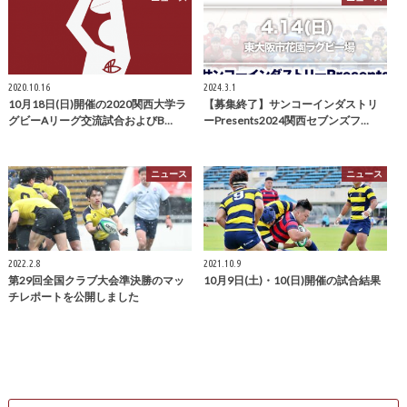
2020.10.16
2024.3.1
10月18日(日)開催の2020関西大学ラ
【募集終了】サンコーインダストリ
グビーAリーグ交流試合およびB…
ーPresents2024関西セブンズフ…
ニュース
ニュース
2022.2.8
2021.10.9
第29回全国クラブ大会準決勝のマッ
10月9日(土)・10(日)開催の試合結果
チレポートを公開しました