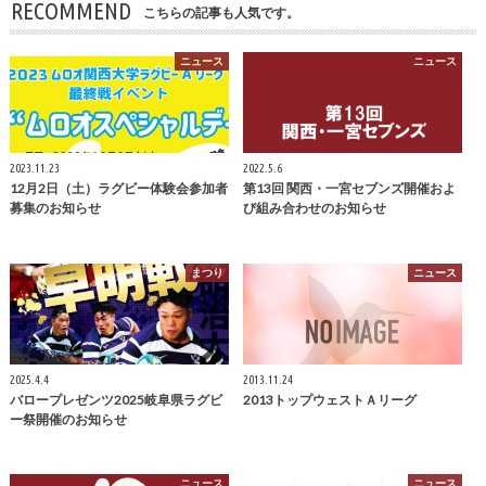
RECOMMEND
こちらの記事も人気です。
ニュース
ニュース
2023.11.23
2022.5.6
12月2日（土）ラグビー体験会参加者
第13回 関西・一宮セブンズ開催およ
募集のお知らせ
び組み合わせのお知らせ
まつり
ニュース
2025.4.4
2013.11.24
バロープレゼンツ2025岐阜県ラグビ
2013トップウェストＡリーグ
ー祭開催のお知らせ
ニュース
ニュース