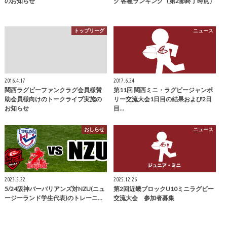
のお知らせ
グ 各種ランキング（第2節終了時点）
トップリーグ
ニュース
2016.4.17
2017.6.24
関西ラグビーファンクラグ会員様賛
第11回 関西ミニ・ラグビージャンボ
助会員様向けのトークライブ実施の
リー交流大会1日目の結果および2日
お知らせ
目…
おしらせ
ニュース
2023.5.22
2025.12.26
5/24阪神バーバリアンズ対NZU(ニュ
第2回近畿ブロックU10ミニラグビー
ージーランド学生代表)のトレーニ…
交流大会 参加者募集