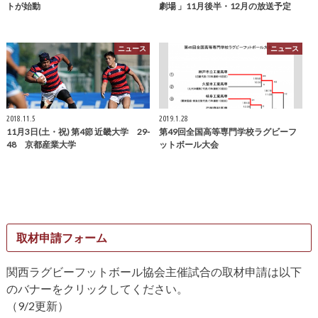
トが始動
劇場 」11月後半・12月の放送予定
ニュース
ニュース
2018.11.5
2019.1.28
11月3日(土・祝) 第4節 近畿大学 29-
第49回全国高等専門学校ラグビーフ
48 京都産業大学
ットボール大会
取材申請フォーム
関西ラグビーフットボール協会主催試合の取材申請は以下
のバナーをクリックしてください。
（9/2更新）