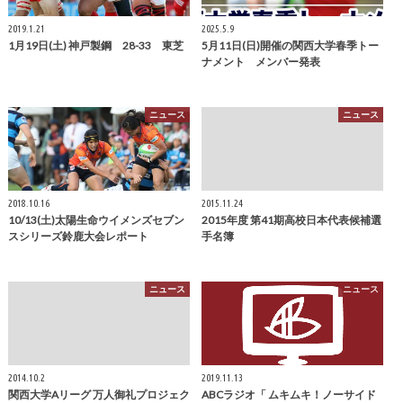
2019.1.21
2025.5.9
1月19日(土) 神戸製鋼 28-33 東芝
5月11日(日)開催の関西大学春季トー
ナメント メンバー発表
ニュース
ニュース
2018.10.16
2015.11.24
10/13(土)太陽生命ウイメンズセブン
2015年度 第41期高校日本代表候補選
スシリーズ鈴鹿大会レポート
手名簿
ニュース
ニュース
2014.10.2
2019.11.13
関西大学Aリーグ 万人御礼プロジェク
ABCラジオ「 ムキムキ！ノーサイド