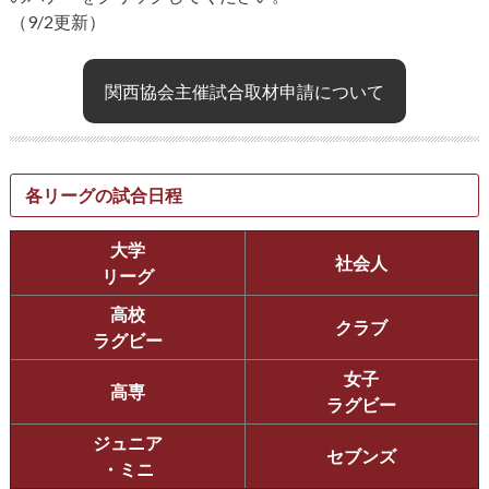
（9/2更新）
関西協会主催試合取材申請について
各リーグの試合日程
大学
社会人
リーグ
高校
クラブ
ラグビー
女子
高専
ラグビー
ジュニア
セブンズ
・ミニ