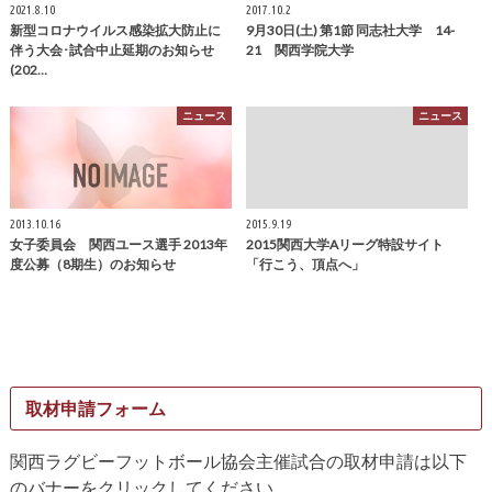
2021.8.10
2017.10.2
新型コロナウイルス感染拡大防止に
9月30日(土) 第1節 同志社大学 14-
伴う大会･試合中止延期のお知らせ
21 関西学院大学
(202…
ニュース
ニュース
2013.10.16
2015.9.19
女子委員会 関西ユース選手 2013年
2015関西大学Aリーグ特設サイト
度公募（8期生）のお知らせ
「行こう、頂点へ」
取材申請フォーム
関西ラグビーフットボール協会主催試合の取材申請は以下
のバナーをクリックしてください。