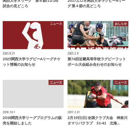
関西大学Ａリーグ 第６節(11/16)
2017ムロオ関西大学ラグビーAリー
試合の見どころ
グ 第４節の見どころ
ニュース
おしらせ
2025.8.21
2025.2.9
2025関西大学ラグビーAリーグチケ
第76回近畿高等学校ラグビーフット
ット情報のお知らせ
ボール大会組み合わせのお知らせ
ニュース
ニュース
2018.10.1
2017.2.21
2018関西大学リーグプログラムの販
2月19日(日) 全国クラブ大会 神奈川
売を開始しました
タマリバクラブ 31-41 北海…