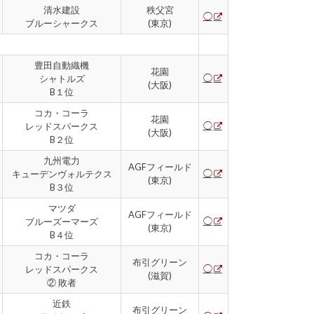
清水建設
秩父宮
◯
ブルーシャークス
(東京)
豊田自動織機
花園
◯
シャトルズ
(大阪)
B１位
コカ・コーラ
花園
◯
レッドスパークス
(大阪)
B２位
九州電力
AGFフィールド
◯
キューデンヴォルテクス
(東京)
B３位
マツダ
AGFフィールド
◯
ブルーズーマーズ
(東京)
B４位
コカ・コーラ
布引グリーン
◯
レッドスパークス
(滋賀)
② 敗者
近鉄
布引グリーン