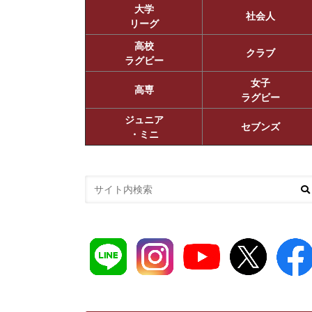
大学
社会人
リーグ
高校
クラブ
ラグビー
女子
高専
ラグビー
ジュニア
セブンズ
・ミニ