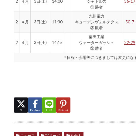
2
４月
3日(土)
14:00
シャトルズ
36-17
① 勝者
九州電力
2
４月
3日(土)
11:30
キューデンヴォルテクス
50-7
③ 敗者
栗田工業
2
４月
3日(土)
14:15
ウォーターガッシュ
22-29
③ 勝者
＊日程・会場等につきましては変更にな
X
Facebook
LINE
Pinterest
ニュース
TCリーグ
社会人