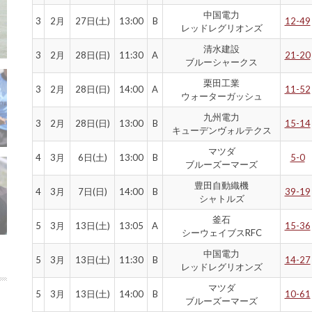
中国電力
3
2月
27日(土)
13:00
B
12-49
レッドレグリオンズ
清水建設
3
2月
28日(日)
11:30
A
21-20
ブルーシャークス
栗田工業
3
2月
28日(日)
14:00
A
11-52
ウォーターガッシュ
九州電力
3
2月
28日(日)
13:00
B
15-14
キューデンヴォルテクス
マツダ
4
3月
6日(土)
13:00
B
5-0
ブルーズーマーズ
豊田自動織機
4
3月
7日(日)
14:00
B
39-19
シャトルズ
釜石
5
3月
13日(土)
13:05
A
15-36
シーウェイブスRFC
中国電力
5
3月
13日(土)
11:30
B
14-27
レッドレグリオンズ
マツダ
5
3月
13日(土)
14:00
B
10-61
ブルーズーマーズ