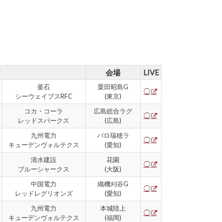
ド
会場
LIVE
釜石
栗田昭島G
◯
シーウェイブスRFC
(東京)
コカ・コーラ
広島総合ラグ
◯
レッドスパークス
(広島)
九州電力
パロ瑞穂ラ
◯
キューデンヴォルテクス
(愛知)
清水建設
花園
◯
ブルーシャークス
(大阪)
中国電力
織機刈谷G
◯
レッドレグリオンズ
(愛知)
九州電力
本城陸上
◯
キューデンヴォルテクス
(福岡)