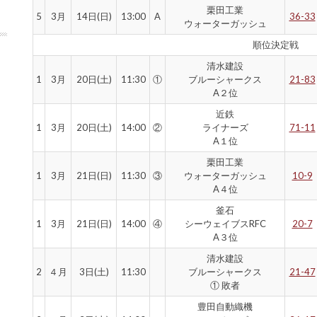
栗田工業
5
3月
14日(日)
13:00
A
36-33
ウォーターガッシュ
順位決定戦
清水建設
1
3月
20日(土)
11:30
①
ブルーシャークス
21-83
A２位
近鉄
1
3月
20日(土)
14:00
②
ライナーズ
71-11
A１位
栗田工業
1
3月
21日(日)
11:30
③
ウォーターガッシュ
10-9
A４位
釜石
1
3月
21日(日)
14:00
④
シーウェイブスRFC
20-7
A３位
清水建設
2
４月
3日(土)
11:30
ブルーシャークス
21-47
① 敗者
豊田自動織機