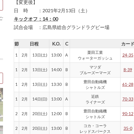
【変更後】
日 時 ：2021年2月13日（土）
ご
キックオフ：14：00
試合会場 ：広島県総合グランドラグビー場
節
日程
K.O.
C
カー
栗田工業
1
2月
13日(土)
13:00
A
24-35
ウォーターガッシュ
マツダ
1
2月
13日(土)
14:00
B
8-39
ブルーズーマーズ
豊田自動織機
1
2月
13日(土)
13:30
B
61-28
シャトルズ
近鉄
1
2月
14日(日)
13:00
A
70-33
ライナーズ
豊田自動織機
2
2月
20日(土)
12:00
B
90-12
シャトルズ
コカ・コーラ
2
2月
20日(土)
13:00
B
35-0
レッドスパークス