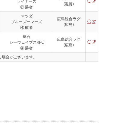
◯
ライナーズ
(滋賀)
② 勝者
マツダ
広島総合ラグ
◯
ブルーズーマーズ
(広島)
④ 敗者
釜石
広島総合ラグ
◯
シーウェイブスRFC
(広島)
④ 勝者
る場合がございます。