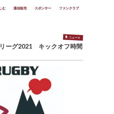
しむ
通信販売
スポンサー
ファンクラブ
リー
ール情報
スタ飯
ーカレンダー
ト
歩き方
ビー用語
＆スケジュール
utube
フリー
採用情報
ファンクラブ入会
マイページログイン
チラシ設置協力店
会則
ント
ト
2024年度)
年)
(～2021年)
(～2017年)
(～2018年)
選
s 2016
子セブンズ
選(女子)
ャンボリー
交流大会
選(スクール)
ニュース
ーグ2021 キックオフ時間