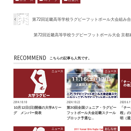
第72回近畿高等学校ラグビーフットボール大会組み
第72回近畿高等学校ラグビーフットボール大会 京都府
RECOMMEND
こちらの記事も人気です。
ニュース
ニュース
2014.10.10
2024.10.22
2020.6.1
10月12日(日)開催の大学Aリー
第30回全国ジュニア・ラグビー
「チー
グ メンバー発表
フットボール大会近畿スクール
程」の
ブロック予選な…
明（通
ニュース
おしらせ