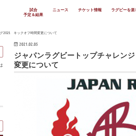
試合
ニュース
チケット情報
ラグビーを楽
予定＆結果
大学リーグ
社会人
高校ラグビー
女子ラグビー
ミニ・ジュニア
メディア情報
医務・安全対策
関西協会だより
フォトギャラ
ラグビースク
Enjoy!ラグ
壁紙＆ラグビ
ラグビーノー
ラグビー場の
SNS
教えて！ラグ
メディア情報
関西ラグビーYo
関西パネルレ
大学
社会人
高校
高専
女子ラグビー
セブンズ
ジュニア・ミニ
クラブ
日本代表
第54回日本選手権
ラグビーまつり
関西大学リーグ
中国地区大学
東海学生リーグ
関西大学春季トーナメ
関西学生代表
入替戦
全国大学選手権
トップウェスト
全国社会人トーナメン
3地域社会人順位決定(〜
トップリーグ(～2021
トップチャレンジリーグ
トップチャレンジマッチ
三地域チャレンジマッチ
全国高校ラグビー大会
近畿高校大会
東海高校選抜大会
四国高校新人大会
全国高校選抜大会
少人数校大会
第56回全国高専大会
第55回全国高専大会
第54回全国高専大会
第53回全国高専大会
第52回全国高専大会
第51回全国高専大会
第50回全国高専大会
第49回全国高専大会
第48回全国高専大会
第47回全国高専大会
第46回全国高専大会
全国女子選手権大会
関西女子中学生大会
サニックス女子関西予
女子関西大会
フィオーレリーグ
Japan Women’s Seven
第5回全国高校選抜女
その他大会
関西セブンズ
関西・一宮セブンズ
東海学生セブンズ
地域対抗男子セブンズ
その他大会
全国ジュニア関西地区予
関西女子中学生大会
関西中学生大会
関西ミニ・ラグビージ
関西スクールジュニア
太陽生命カップ関西予
その他大会
関西クラブ大会
近畿クラブ
東海社会人クラブ
中四国クラブ
学生クラブ
2021 キックオフ時間変更について
2021.02.05
ジャパンラグビートップチャレンジリ
変更について
は