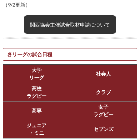
（9/2更新）
関西協会主催試合取材申請について
各リーグの試合日程
大学
社会人
リーグ
高校
クラブ
ラグビー
女子
高専
ラグビー
ジュニア
セブンズ
・ミニ