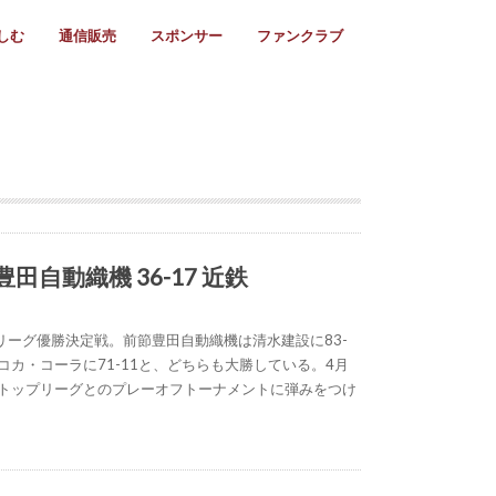
しむ
通信販売
スポンサー
ファンクラブ
リー
ール情報
スタ飯
ーカレンダー
ト
歩き方
ビー用語
＆スケジュール
utube
フリー
採用情報
ファンクラブ入会
マイページログイン
チラシ設置協力店
会則
ント
ト
2024年度)
年)
(～2021年)
(～2017年)
(～2018年)
選
s 2016
子セブンズ
選(女子)
ャンボリー
交流大会
選(スクール)
 豊⽥⾃動織機 36-17 近鉄
リーグ優勝決定戦。前節豊田自動織機は清水建設に83-
コカ・コーラに71-11と、どちらも大勝している。4月
るトップリーグとのプレーオフトーナメントに弾みをつけ