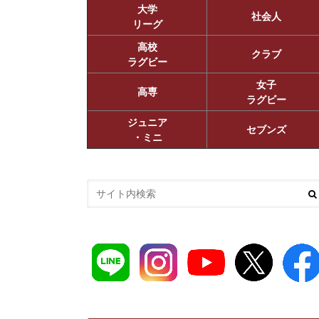
大学
社会人
リーグ
高校
クラブ
ラグビー
女子
高専
ラグビー
ジュニア
セブンズ
・ミニ