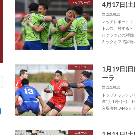
4月17日(土
トップリーグ
2021.04.20
マッチレポート 
トルズ、対するト
ロケッツとの対戦
キックオフで試合
1月19日(
ニュース
ーラ
2020.01.20
トップチャレンジリ
年1月19日(日)
入場者数:3445⼈
1月11日(
ニュース