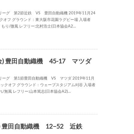
ーグ 第2節近鉄 VS 豊田自動織機 2019年11月24
0キックオフ グラウンド：東大阪市花園ラグビー場 入場者
候:くもり/微風 レフリー:北村浩士(日本協会A2…
(金) 豊田自動織機 45-17 マツダ
ーグ 第1節豊田自動織機 VS マツダ 2019年11月
30キックオフ グラウンド：ウェーブスタジアム刈谷 入場者
晴れ/無風 レフリー:山本篤志(日本協会A2)…
土) 豊田自動織機 12−52 近鉄