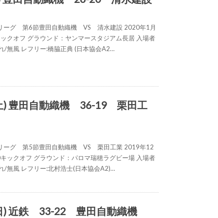
ーグ 第6節豊田自動織機 VS 清水建設 2020年1月
30キックオフ グラウンド：ヤンマースタジアム⻑居 入場者
晴れ/無風 レフリー:橋脇正典 (⽇本協会A2…
(土) 豊田自動織機 36-19 栗田工
ーグ 第5節豊田自動織機 VS 栗田工業 2019年12
:00キックオフ グラウンド：パロマ瑞穂ラグビー場 入場者
晴れ/無風 レフリー:北村浩士(日本協会A2)…
日) 近鉄 33-22 豊田自動織機