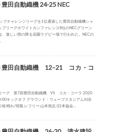
) 豊田自動織機 24-25 NEC
トップチャレンジリーグを1位通過した豊田自動織機シャ
ップリーグホワイトカンファレンス8位のNECグリーン
は、激しい雨の降る花園ラグビー場で行われた。NECの
…
日) 豊田自動織機 12–21 コカ・コ
ーグ 第7節豊田自動織機 VS コカ・コーラ 2020
 13:00キックオフ グラウンド：ウェーブスタジアム刈⾕
 天候:晴れ/弱⾵ レフリー:⼭本篤志 (⽇本協会…
土) 豊田自動織機 26-20 清水建設