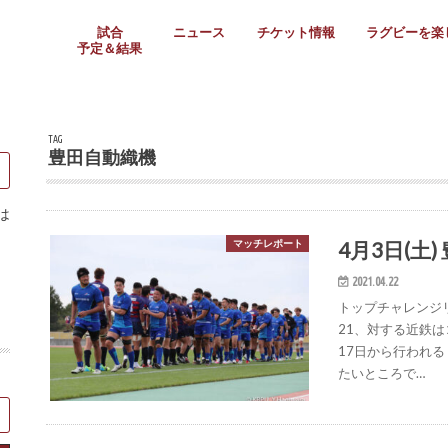
試合
ニュース
チケット情報
ラグビーを楽
予定＆結果
大学リーグ
社会人
高校ラグビー
女子ラグビー
ミニ・ジュニア
メディア情報
医務・安全対策
関西協会だより
フォトギャラ
ラグビースク
Enjoy!ラグ
壁紙＆ラグビ
ラグビーノー
ラグビー場の
SNS
教えて！ラグ
メディア情報
関西ラグビーYo
関西パネルレ
大学
社会人
高校
高専
女子ラグビー
セブンズ
ジュニア・ミニ
クラブ
日本代表
第54回日本選手権
ラグビーまつり
関西大学リーグ
中国地区大学
東海学生リーグ
関西大学春季トーナメ
関西学生代表
入替戦
全国大学選手権
トップウェスト
全国社会人トーナメン
3地域社会人順位決定(〜
トップリーグ(～2021
トップチャレンジリーグ
トップチャレンジマッチ
三地域チャレンジマッチ
全国高校ラグビー大会
近畿高校大会
東海高校選抜大会
四国高校新人大会
全国高校選抜大会
少人数校大会
第56回全国高専大会
第55回全国高専大会
第54回全国高専大会
第53回全国高専大会
第52回全国高専大会
第51回全国高専大会
第50回全国高専大会
第49回全国高専大会
第48回全国高専大会
第47回全国高専大会
第46回全国高専大会
全国女子選手権大会
関西女子中学生大会
サニックス女子関西予
女子関西大会
フィオーレリーグ
Japan Women’s Seven
第5回全国高校選抜女
その他大会
関西セブンズ
関西・一宮セブンズ
東海学生セブンズ
地域対抗男子セブンズ
その他大会
全国ジュニア関西地区予
関西女子中学生大会
関西中学生大会
関西ミニ・ラグビージ
関西スクールジュニア
太陽生命カップ関西予
その他大会
関西クラブ大会
近畿クラブ
東海社会人クラブ
中四国クラブ
学生クラブ
TAG
豊田自動織機
は
4月3日(土)
マッチレポート
2021.04.22
トップチャレンジ
21、対する近鉄は
17日から行われ
たいところで…