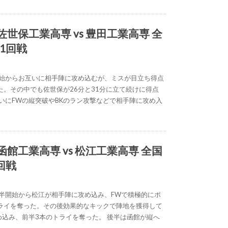
) 佐世保工業高専 vs 豊田工業高専 全
1回戦
開始からお互いに相手陣に攻め込むが、ミスが目立ち得点
た。その中でも佐世保が26分と31分に立て続けに得点
互いにFWの縦突破やBKのラン攻撃などで相手陣に攻め入
) 函館工業高専 vs 松江工業高専 全国
回戦
前半開始から松江が相手陣に攻め込み、FWで積極的にポ
ライを奪った。その後効果的なキックで陣地を獲得して
め込み、前半3本のトライを奪った。 後半は函館が縦へ