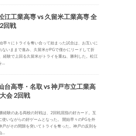
) 松江工業高専 vs 久留米工業高専 全
2回戦
開始早々にトライを奪い合って始まった試合は、お互いに
れないままで進み、久留米がPGで僅かにリードして折
は、経験で上回る久留米がトライを重ね、勝利した。松江
を…
) 仙台高専・名取 vs 神戸市立工業高
大会 2回戦
優勝経験のある両校の対戦は、2回戦屈指の好カード。互
に使いながらの好ゲームとなった。 開始早々のPGを外
神戸がその間隙を突いてトライを奪った。神戸の反則を
仙…