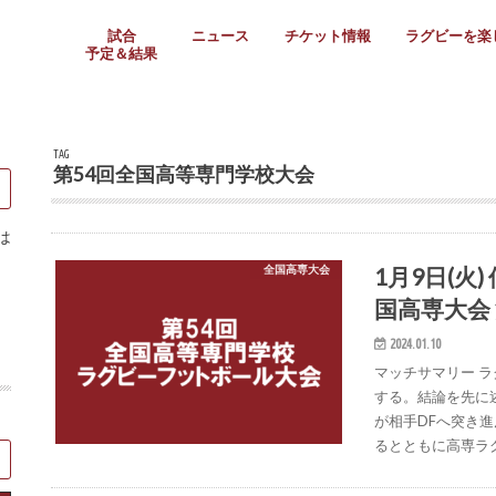
試合
ニュース
チケット情報
ラグビーを楽
予定＆結果
大学リーグ
社会人
高校ラグビー
女子ラグビー
ミニ・ジュニア
メディア情報
医務・安全対策
関西協会だより
フォトギャラ
ラグビースク
Enjoy!ラグ
壁紙＆ラグビ
ラグビーノー
ラグビー場の
SNS
教えて！ラグ
メディア情報
関西ラグビーYo
関西パネルレ
大学
社会人
高校
高専
女子ラグビー
セブンズ
ジュニア・ミニ
クラブ
日本代表
第54回日本選手権
ラグビーまつり
関西大学リーグ
中国地区大学
東海学生リーグ
関西大学春季トーナメ
関西学生代表
入替戦
全国大学選手権
トップウェスト
全国社会人トーナメン
3地域社会人順位決定(〜
トップリーグ(～2021
トップチャレンジリーグ
トップチャレンジマッチ
三地域チャレンジマッチ
全国高校ラグビー大会
近畿高校大会
東海高校選抜大会
四国高校新人大会
全国高校選抜大会
少人数校大会
第56回全国高専大会
第55回全国高専大会
第54回全国高専大会
第53回全国高専大会
第52回全国高専大会
第51回全国高専大会
第50回全国高専大会
第49回全国高専大会
第48回全国高専大会
第47回全国高専大会
第46回全国高専大会
全国女子選手権大会
関西女子中学生大会
サニックス女子関西予
女子関西大会
フィオーレリーグ
Japan Women’s Seven
第5回全国高校選抜女
その他大会
関西セブンズ
関西・一宮セブンズ
東海学生セブンズ
地域対抗男子セブンズ
その他大会
全国ジュニア関西地区予
関西女子中学生大会
関西中学生大会
関西ミニ・ラグビージ
関西スクールジュニア
太陽生命カップ関西予
その他大会
関西クラブ大会
近畿クラブ
東海社会人クラブ
中四国クラブ
学生クラブ
TAG
第54回全国高等専門学校大会
は
1月9日(火
全国高専大会
国高専大会
2024.01.10
マッチサマリー 
する。結論を先に
が相手DFへ突き
るとともに高専ラ