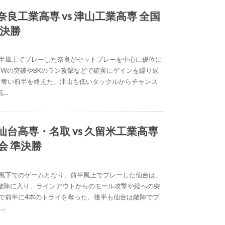
) 奈良工業高専 vs 津山工業高専 全国
準決勝
前半風上でプレーした奈良がセットプレーを中心に優位に
FWの突破やBKのラン攻撃などで確実にゲインを繰り返
を奪い前半を終えた。津山も低いタックルからチャンス
点…
) 仙台高専・名取 vs 久留米工業高専
会 準決勝
強風下でのゲームとなり、前半風上でプレーした仙台は、
敵陣に入り、ラインアウトからのモール攻撃や縦への突
撃で前半に4本のトライを奪った。後半も仙台は敵陣でプ
…