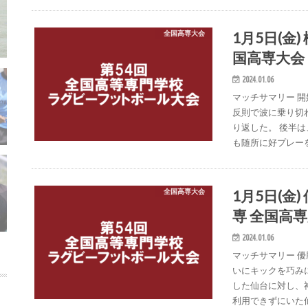
1月5日(金
全国高専大会
国高専大会 
2024.01.06
マッチサマリー 
反則で波に乗り切
り返した。 後半
も随所に好プレー
1月5日(金
全国高専大会
専 全国高専
2024.01.06
マッチサマリー 
いにキックを巧み
した仙台に対し、
利用できずにいた