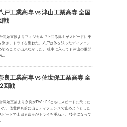
) 八戸工業高専 vs 津山工業高専 全国
回戦
試合開始直後よりフィジカルで上回る津山がスピードに乗
を繋ぎ、トライを重ねた。八戸は体を張ったディフェン
め切ることが出来なかった。 後半に入っても津山の展開
来…
) 奈良工業高専 vs 佐世保工業高専 全
2回戦
試合開始直後より奈良がFW・BKともにスピードに乗った
いだ。佐世保も前に出るディフェンスで止めようとした
スピードで上回る奈良がトライを重ねた。 後半になって
…