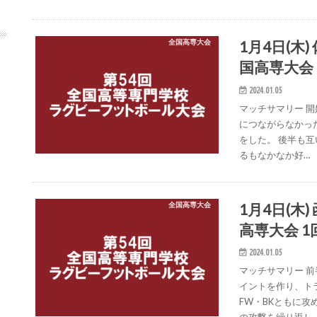
1月4日(木
全国高専大会
国高専大会 
2024.01.05
マッチサマリー 
につながらなかっ
をした。 後半も
るもなかなか好…
1月4日(木
全国高専大会
高専大会 1
2024.01.05
マッチサマリー 
イントを作り、ト
FW・BKともに攻