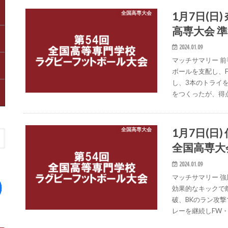
1月7日(日
全国高専大会
高専大会 
2024.01.09
マッチサマリー 
ボールを支配し、
し、3本のトライ
をつくったが、得
1月7日(日
全国高専大会
全国高専大
2024.01.09
マッチサマリー 
効果的なキックで
破、BKのラン攻
レーを継続しFW・