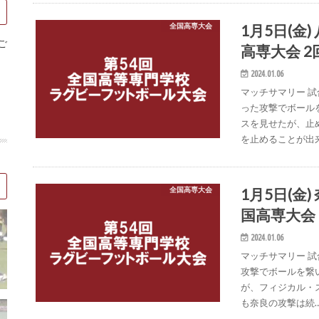
1月5日(金
全国高専大会
ご
高専大会 2
2024.01.06
マッチサマリー 
った攻撃でボール
スを見せたが、止
を止めることが出
1月5日(金
全国高専大会
国高専大会 
2024.01.06
マッチサマリー 
攻撃でボールを繋
が、フィジカル・
も奈良の攻撃は続