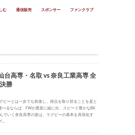
しむ
通信販売
スポンサー
ファンクラブ
リー
ール情報
スタ飯
ーカレンダー
ト
歩き方
ビー用語
＆スケジュール
utube
フリー
採用情報
ファンクラブ入会
マイページログイン
チラシ設置協力店
会則
ント
ト
2024年度)
年)
(～2021年)
(～2017年)
(～2018年)
選
s 2016
子セブンズ
選(女子)
ャンボリー
交流大会
選(スクール)
) 仙台高専・名取 vs 奈良工業高専 全
 決勝
ラグビーとは一歩でも前進し、得点を取り切ることを是と
述べるならば、FWが愚直に縦に出、スピード豊かなBK
進んでいく奈良高専の姿は、ラグビーの基本を具現化す
グ…