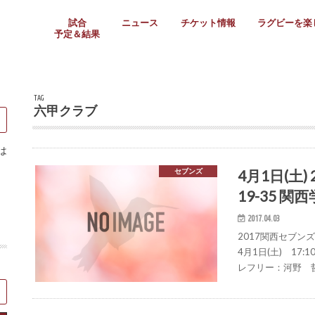
試合
ニュース
チケット情報
ラグビーを楽
予定＆結果
大学リーグ
社会人
高校ラグビー
女子ラグビー
ミニ・ジュニア
メディア情報
医務・安全対策
関西協会だより
フォトギャラ
ラグビースク
Enjoy!ラグ
壁紙＆ラグビ
ラグビーノー
ラグビー場の
SNS
教えて！ラグ
メディア情報
関西ラグビーYo
関西パネルレ
大学
社会人
高校
高専
女子ラグビー
セブンズ
ジュニア・ミニ
クラブ
日本代表
第54回日本選手権
ラグビーまつり
関西大学リーグ
中国地区大学
東海学生リーグ
関西大学春季トーナメ
関西学生代表
入替戦
全国大学選手権
トップウェスト
全国社会人トーナメン
3地域社会人順位決定(〜
トップリーグ(～2021
トップチャレンジリーグ
トップチャレンジマッチ
三地域チャレンジマッチ
全国高校ラグビー大会
近畿高校大会
東海高校選抜大会
四国高校新人大会
全国高校選抜大会
少人数校大会
第56回全国高専大会
第55回全国高専大会
第54回全国高専大会
第53回全国高専大会
第52回全国高専大会
第51回全国高専大会
第50回全国高専大会
第49回全国高専大会
第48回全国高専大会
第47回全国高専大会
第46回全国高専大会
全国女子選手権大会
関西女子中学生大会
サニックス女子関西予
女子関西大会
フィオーレリーグ
Japan Women’s Seven
第5回全国高校選抜女
その他大会
関西セブンズ
関西・一宮セブンズ
東海学生セブンズ
地域対抗男子セブンズ
その他大会
全国ジュニア関西地区予
関西女子中学生大会
関西中学生大会
関西ミニ・ラグビージ
関西スクールジュニア
太陽生命カップ関西予
その他大会
関西クラブ大会
近畿クラブ
東海社会人クラブ
中四国クラブ
学生クラブ
TAG
六甲クラブ
は
4月1日(土
セブンズ
19-35 関
2017.04.03
2017関西セブンズ
4月1日(土) 1
レフリー：河野 哲彦