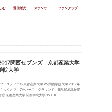
しむ
通信販売
スポンサー
ファンクラブ
リー
ール情報
スタ飯
ーカレンダー
ト
歩き方
ビー用語
＆スケジュール
utube
フリー
採用情報
ファンクラブ入会
マイページログイン
チラシ設置協力店
会則
ント
ト
2024年度)
年)
(～2021年)
(～2017年)
(～2018年)
選
s 2016
子セブンズ
選(女子)
ャンボリー
交流大会
選(スクール)
) 2017関西セブンズ 京都産業大学
西学院大学
フェスティバル 京都産業大学 VS 関西学院大学 2017年
7:10キックオフ 7分ハーフ グラウンド：鶴見緑地球技場
 京都産業大学 関西学院大学 19 FUL…