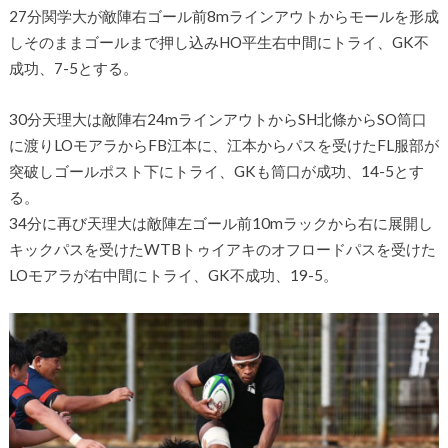
27分関学大が敵陣右ゴール前8mラインアウトからモールを形成
しそのままゴールまで押し込みHO平生右中間にトライ、GK不
成功、7-5とする。
30分天理大は敵陣右24mラインアウトからSH北條からSO筒口
に渡りLOモアラからFB江本に、江本からパスを受けたFL服部が
突破しゴールポスト下にトライ、GKも筒口が成功、14-5とす
る。
34分に再び天理大は敵陣左ゴール前10mラックから右に展開し
キックパスを受けたWTBトゥイアキのオフロードパスを受けた
LOモアラが右中間にトライ、GK不成功、19-5。