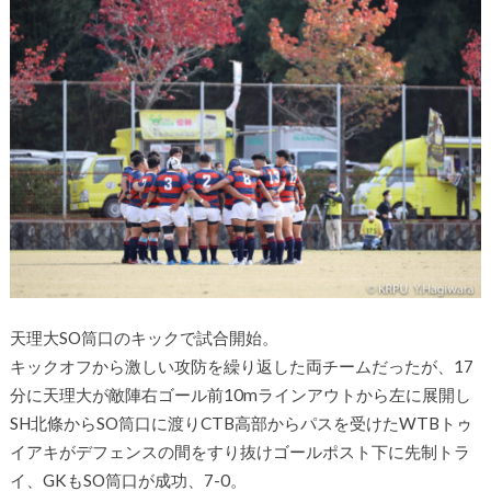
天理大SO筒口のキックで試合開始。
キックオフから激しい攻防を繰り返した両チームだったが、17
分に天理大が敵陣右ゴール前10mラインアウトから左に展開し
SH北條からSO筒口に渡りCTB高部からパスを受けたWTBトゥ
イアキがデフェンスの間をすり抜けゴールポスト下に先制トラ
イ、GKもSO筒口が成功、7-0。