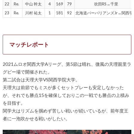
22
Re.
中山 幹太
4
169
79
吹田RS→千里
23
Re.
川村 祐太
1
181
92
北海道バーバリアンズJr→関西学
マッチレポート
2021ムロオ関西大学Aリーグ、第5節は晴れ、微風の天理親里ラ
グビー場で開催された。
第二試合は天理大学VS関西学院大学。
天理大は前節でもミスが多くセットプレーも安定しなかった
が、それでも勝点15を確保しておりこの一戦でも勝点の上積み
を目指す。
関学大はリズムを掴めず苦しい戦いが続いているが、前年度王
者に一泡吹かせる戦いがしたい。