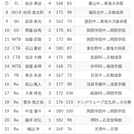
⑦
FL
魚谷 勇波
4
168
85
勝山中→東海大仰星
8
NO.8
松田 進太郎
4
175
98
瀬田北中→京都成章
9
SH
坂原 春光
3
163
73
蹉跎中→東海大大阪仰星
10
SO
齊藤 綜馬
2
170
81
関西学院中→関西学院
11
WTB
加藤 匠朗
2
173
88
関西学院中→関西学院
12
CTB
石山 夏祈
4
180
87
東生野中→東海大仰星
13
CTB
塩谷 大稀
4
175
88
箕面RS→京都成章
14
WTB
後藤 多輝
4
168
75
伊丹RS→報徳学園
15
FB
奥谷 友規
4
167
72
伏見中→京都成章
16
Re.
舘山 颯人
3
177
98
清真学園中→清真学園
17
Re.
大東 将也
3
172
104
姫路RS→関西学院
18
Re.
豊永 慎之佑
2
176
110
ヤングウェーブ北九州→大分舞
19
Re.
中道 優斗
4
180
100
関西学院中→関西学院
20
Re.
藤井 崇弘
1
182
98
堺RS→石見智翠館
21
Re.
橋詰 学
4
169
76
天理中→天理