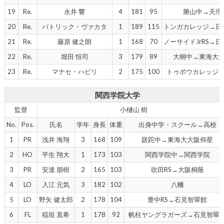
19
Re.
永井 響
4
181
95
勝山中→天理
20
Re.
パトリック・ヴァカタ
1
189
115
トンガカレッジ→日
21
Re.
藤原 健之朗
1
168
70
ノーサイドJrRS→
22
Re.
堀田 恒司
3
179
89
大桐中→東海大
23
Re.
マナセ・ハビリ
2
175
100
トゥポウカレッジ
関西学院大学
監督
小樋山 樹
No.
Pos.
氏名
学年
身長
体重
出身中学・スクール→高校
1
PR
浅井 海翔
3
168
109
蹉跎中→東海大大阪仰星
2
HO
平生 翔大
1
173
103
関西学院中→関西学院
3
PR
安達 朋樹
2
165
103
吹田RS→大阪桐蔭
4
LO
入江 元気
3
182
102
八幡
5
LO
野矢 健太郎
2
178
104
豊中RS→石見智翠館
6
FL
稲垣 直希
1
178
92
帆柱ヤングラガーズ→石見智翠