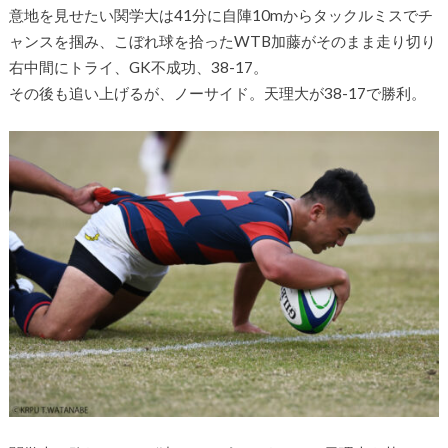
意地を見せたい関学大は41分に自陣10mからタックルミスでチ
ャンスを掴み、こぼれ球を拾ったWTB加藤がそのまま走り切り
右中間にトライ、GK不成功、38-17。
その後も追い上げるが、ノーサイド。天理大が38-17で勝利。