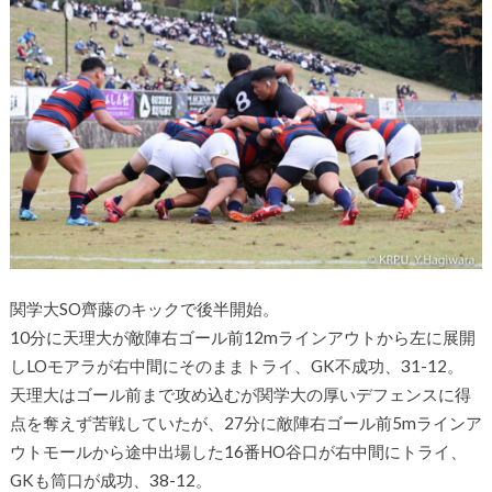
関学大SO齊藤のキックで後半開始。
10分に天理大が敵陣右ゴール前12mラインアウトから左に展開
しLOモアラが右中間にそのままトライ、GK不成功、31-12。
天理大はゴール前まで攻め込むが関学大の厚いデフェンスに得
点を奪えず苦戦していたが、27分に敵陣右ゴール前5mラインア
ウトモールから途中出場した16番HO谷口が右中間にトライ、
GKも筒口が成功、38-12。