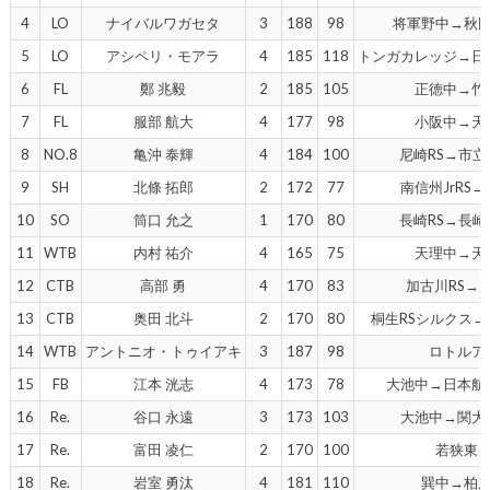
4
LO
ナイバルワガセタ
3
188
98
将軍野中→秋
5
LO
アシペリ・モアラ
4
185
118
トンガカレッジ→日
6
FL
鄭 兆毅
2
185
105
正徳中→竹
7
FL
服部 航大
4
177
98
小阪中→天
8
NO.8
亀沖 泰輝
4
184
100
尼崎RS→市立
9
SH
北條 拓郎
2
172
77
南信州JrRS
10
SO
筒口 允之
1
170
80
長崎RS→長崎
11
WTB
内村 祐介
4
165
75
天理中→天
12
CTB
高部 勇
4
170
83
加古川RS→
13
CTB
奥田 北斗
2
170
80
桐生RSシルクス
14
WTB
アントニオ・トゥイアキ
3
187
98
ロトルア
15
FB
江本 洸志
4
173
78
大池中→日本航
16
Re.
谷口 永遠
3
173
103
大池中→関大
17
Re.
富田 凌仁
2
170
100
若狭東
18
Re.
岩室 勇汰
4
181
110
巽中→柏