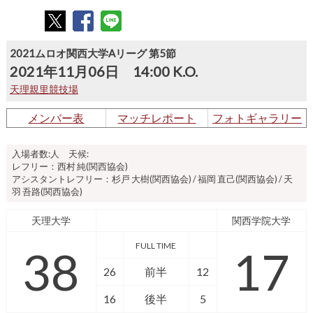
2021ムロオ関西大学Aリーグ 第5節
2021年11月06日 14:00 K.O.
天理親里競技場
メンバー表
マッチレポート
フォトギャラリー
入場者数:人 天候:
レフリー：西村 純(関西協会)
アシスタントレフリー：杉戸 大樹(関西協会) / 福岡 直己(関西協会) / 天
羽 吾路(関西協会)
天理大学
関西学院大学
FULL TIME
38
17
26
前半
12
16
後半
5