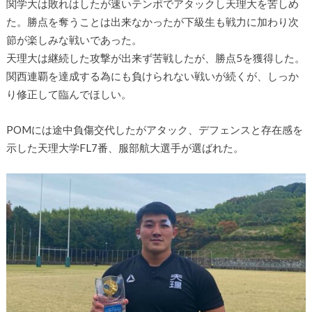
関学大は敗れはしたが速いテンポでアタックし天理大を苦しめ
た。勝点を奪うことは出来なかったが下級生も戦力に加わり次
節が楽しみな戦いであった。
天理大は継続した攻撃が出来ず苦戦したが、勝点5を獲得した。
関西連覇を達成する為にも負けられない戦いが続くが、しっか
り修正して臨んでほしい。
POMには途中負傷交代したがアタック、デフェンスと存在感を
示した天理大学FL7番、服部航大選手が選ばれた。