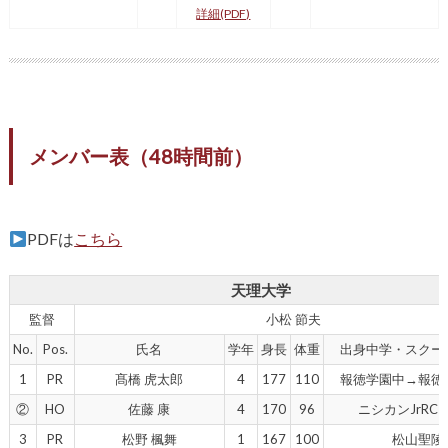
詳細(PDF)
メンバー表（48時間前）
PDFは
こちら
天理大学
監督
小松 節夫
No.
Pos.
氏名
学年
身長
体重
出身中学・スクー
1
PR
髙橋 虎太郎
4
177
110
報徳学園中→報徳
②
HO
佐藤 康
4
170
96
ニシカンJrRC
3
PR
松野 楓舞
1
167
100
松山聖陵