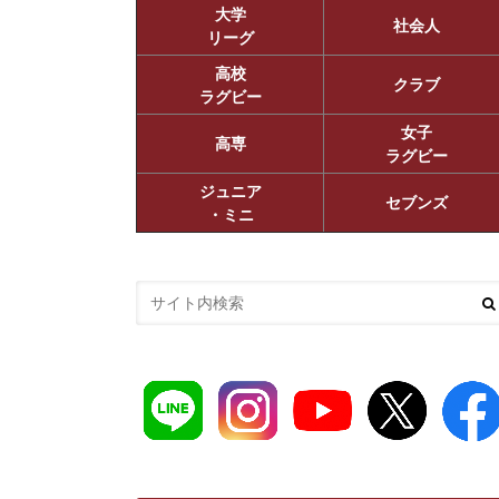
大学
社会人
リーグ
高校
クラブ
ラグビー
女子
高専
ラグビー
ジュニア
セブンズ
・ミニ