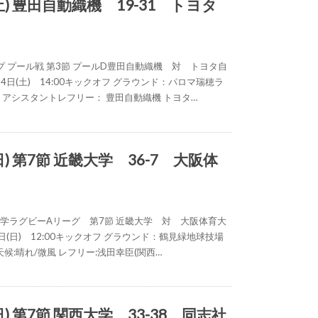
(土) 豊田自動織機 19-31 トヨタ
 プール戦 第3節 プールD豊田自動織機 対 トヨタ自
月24日(土) 14:00キックオフ グラウンド：パロマ瑞穂ラ
: アシスタントレフリー： 豊田自動織機 トヨタ…
日) 第7節 近畿大学 36-7 大阪体
大学ラグビーAリーグ 第7節 近畿大学 対 大阪体育大
25日(日) 12:00キックオフ グラウンド：鶴見緑地球技場
 天候:晴れ/微風 レフリー:浅田幸臣(関西…
日) 第7節 関西大学 33-38 同志社