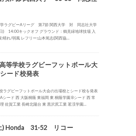
大学ラグビーAリーグ 第7節 関西大学 対 同志社大学
日(日) 14:00キックオフ グラウンド：鶴見緑地球技場 入
天候:晴れ/弱風 レフリー:山本篤志(関西協…
国高等学校ラグビーフットボール大
とシード校発表
学校ラグビーフットボール大会の出場校とシード校を発表
Aシード 西 大阪桐蔭 東福岡 東 桐蔭学園 Bシード 西 常
理 佐賀工業 長崎北陽台 東 黒沢尻工業 茗渓学園…
土) Honda 31-52 リコー