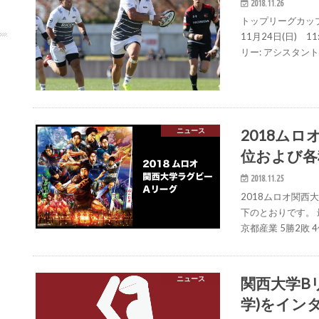
2018.11.26
トップリーグカップ 
11月24日(日) 
リー: アシスタントレ
2018ム
ニュース
位および各
2018.11.25
2018ムロオ関
下のとおりです。 最
京都産業 5勝2敗 4
関西大学B
ニュース
学)をイン