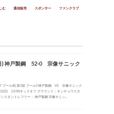
しむ
通信販売
スポンサー
ファンクラブ
リー
ール情報
スタ飯
ーカレンダー
ト
歩き方
ビー用語
＆スケジュール
utube
フリー
採用情報
ファンクラブ入会
マイページログイン
チラシ設置協力店
会則
ント
ト
2024年度)
年)
(～2021年)
(～2017年)
(～2018年)
選
s 2016
子セブンズ
選(女子)
ャンボリー
交流大会
選(スクール)
(日) 神戸製鋼 52-0 宗像サニック
 プール戦 第3節 プールC神戸製鋼 VS 宗像サニック
25日(日) 13:00キックオフ グラウンド：キンチョウスタ
 アシスタントレフリー： 神戸製鋼 宗像サニッ…