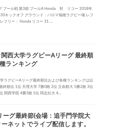
プール戦 第3節 プールA Honda 対 リコー 2018年
11:30キックオフ グラウンド：パロマ瑞穂ラグビー場 レフ
フリー： Honda リコー 31 …
ロオ関西大学ラグビーAリーグ 最終順
種ランキング
西大学ラグビーAリーグ最終順位および各種ランキングは以
終順位 1位 天理大学 7勝0敗 2位 立命館大 5勝2敗 3位
位 関西学院 4勝3敗 5位 同志社大 4…
リーグ最終節(会場：追手門学院大
ターネットでライブ配信します。