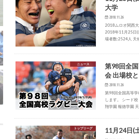
大学
2018.11.26
2018ムロオ関西
2018年11月25
場者数:2524人 
第98回全
ニュース
会 出場校
2018.11.26
第98回全国高等
します。 シード校 
翔学園 報徳学園 天
11月24日(
トップリーグ