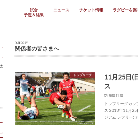
試合
ニュース
チケット情報
ラグビーを楽
予定＆結果
大学リーグ
社会人
高校ラグビー
女子ラグビー
ミニ・ジュニア
メディア情報
医務・安全対策
関西協会だより
フォトギャラ
ラグビースク
Enjoy!ラグ
壁紙＆ラグビ
ラグビーノー
ラグビー場の
SNS
教えて！ラグ
メディア情報
関西ラグビーYo
関西パネルレ
大学
社会人
高校
高専
女子ラグビー
セブンズ
ジュニア・ミニ
クラブ
日本代表
第54回日本選手権
ラグビーまつり
関西大学リーグ
中国地区大学
東海学生リーグ
関西大学春季トーナメ
関西学生代表
入替戦
全国大学選手権
トップウェスト
全国社会人トーナメン
3地域社会人順位決定(〜
トップリーグ(～2021
トップチャレンジリーグ
トップチャレンジマッチ
三地域チャレンジマッチ
全国高校ラグビー大会
近畿高校大会
東海高校選抜大会
四国高校新人大会
全国高校選抜大会
少人数校大会
第56回全国高専大会
第55回全国高専大会
第54回全国高専大会
第53回全国高専大会
第52回全国高専大会
第51回全国高専大会
第50回全国高専大会
第49回全国高専大会
第48回全国高専大会
第47回全国高専大会
第46回全国高専大会
全国女子選手権大会
関西女子中学生大会
サニックス女子関西予
女子関西大会
フィオーレリーグ
Japan Women’s Seven
第5回全国高校選抜女
その他大会
関西セブンズ
関西・一宮セブンズ
東海学生セブンズ
地域対抗男子セブンズ
その他大会
全国ジュニア関西地区予
関西女子中学生大会
関西中学生大会
関西ミニ・ラグビージ
関西スクールジュニア
太陽生命カップ関西予
その他大会
関西クラブ大会
近畿クラブ
東海社会人クラブ
中四国クラブ
学生クラブ
CATEGORY
関係者の皆さまへ
は
11月25日
トップリーグ
ス
2018.11.28
トップリーグカップ
ス 2018年11月
ジアム レフリー: