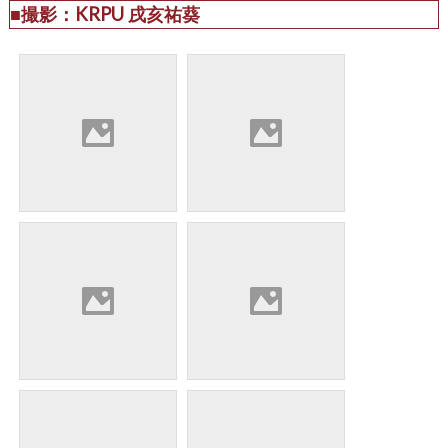
■撮影：KRPU 戌亥祐葵