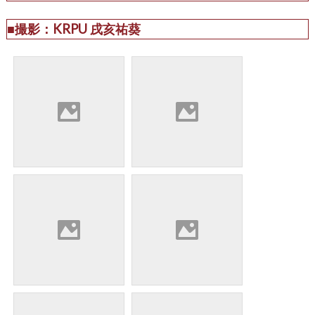
■撮影：KRPU 戌亥祐葵