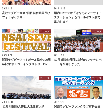
2024.1.13
2015.11.13
高校ラグビー大会7日目試合結果及び
場内FMラジオ「はなぞのノーサイド
フォトギャラリー
ステーション」をゴールポスト裏で
出力します
ニュース
ニュース
2025.3.24
2021.12.9
関西ラグビーフットボール協会100周
12月4日(土)開催の試合のマッチレポ
年記念 サンコーインダストリーPre…
ートを公開しました
ニュース
ニュース
2018.12.10
2017.7.21
12月9日(日)入替戦 大阪体育大学
関西ラグビーファンクラブ有料会員