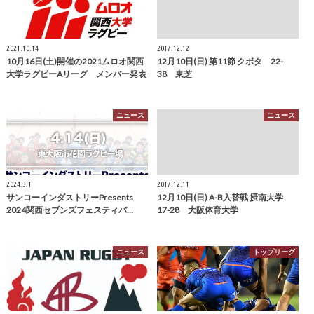
2021.10.14
2017.12.12
10月16日(土)開催の2021ムロオ関西
12月10日(日) 第11節 クボタ 22-
大学ラグビーAリーグ メンバー発表
38 東芝
ニュース
ニュース
2024.3.1
2017.12.11
サンコーインダストリーPresents
12月10日(日) A-B入替戦 摂南大学
2024関西セブンズフェスティバ…
17-28 大阪体育大学
ニュース
トップリーグ