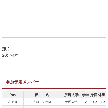
形式
20分×4本
参加予定メンバー
Pos.
氏 名
所属大学
学年
身長
体重
左ＰＲ
谷口 祐一郎
天理大学
2
180
110