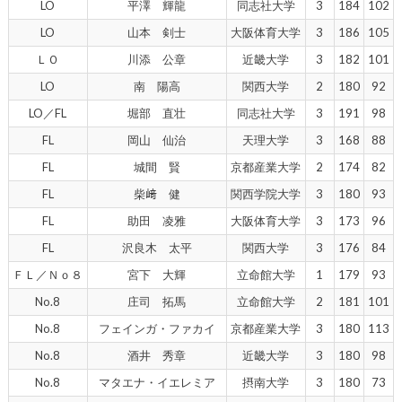
LO
平澤 輝龍
同志社大学
3
184
102
LO
山本 剣士
大阪体育大学
3
186
105
ＬＯ
川添 公章
近畿大学
3
182
101
LO
南 陽高
関西大学
2
180
92
LO／FL
堀部 直壮
同志社大学
3
191
98
FL
岡山 仙治
天理大学
3
168
88
FL
城間 賢
京都産業大学
2
174
82
FL
柴﨑 健
関西学院大学
3
180
93
FL
助田 凌雅
大阪体育大学
3
173
96
FL
沢良木 太平
関西大学
3
176
84
ＦＬ／Ｎｏ８
宮下 大輝
立命館大学
1
179
93
No.8
庄司 拓馬
立命館大学
2
181
101
No.8
フェインガ・ファカイ
京都産業大学
3
180
113
No.8
酒井 秀章
近畿大学
3
180
98
No.8
マタエナ・イエレミア
摂南大学
3
180
73