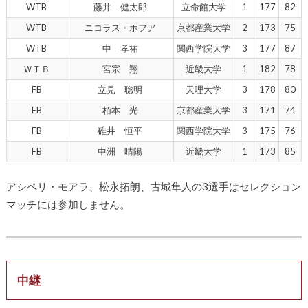
WTB
藤井 健太郎
立命館大学
1
177
82
WTB
ニコラス・ホフア
京都産業大学
2
173
75
WTB
中 孝祐
関西学院大学
3
177
87
ＷＴＢ
宮宗 翔
近畿大学
1
182
78
FB
立見 聡明
天理大学
3
178
80
FB
栢本 光
京都産業大学
3
171
74
FB
碓井 恒平
関西学院大学
3
175
76
FB
中洲 晴陽
近畿大学
1
173
85
アシペリ・モアラ、松永拓朗、古城隼人の3選手はセレクション
マッチには参加しません。
中継