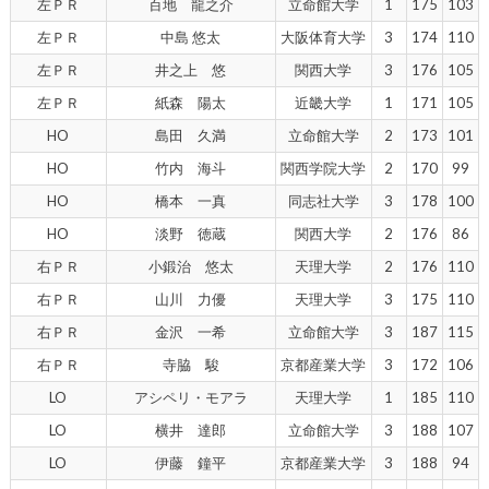
左ＰＲ
百地 龍之介
立命館大学
1
175
103
左ＰＲ
中島 悠太
大阪体育大学
3
174
110
左ＰＲ
井之上 悠
関西大学
3
176
105
左ＰＲ
紙森 陽太
近畿大学
1
171
105
HO
島田 久満
立命館大学
2
173
101
HO
竹内 海斗
関西学院大学
2
170
99
HO
橋本 一真
同志社大学
3
178
100
HO
淡野 徳蔵
関西大学
2
176
86
右ＰＲ
小鍛治 悠太
天理大学
2
176
110
右ＰＲ
山川 力優
天理大学
3
175
110
右ＰＲ
金沢 一希
立命館大学
3
187
115
右ＰＲ
寺脇 駿
京都産業大学
3
172
106
LO
アシペリ・モアラ
天理大学
1
185
110
LO
横井 達郎
立命館大学
3
188
107
LO
伊藤 鐘平
京都産業大学
3
188
94