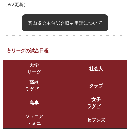
（9/2更新）
関西協会主催試合取材申請について
各リーグの試合日程
大学
社会人
リーグ
高校
クラブ
ラグビー
女子
高専
ラグビー
ジュニア
セブンズ
・ミニ