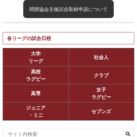
関西協会主催試合取材申請について
各リーグの試合日程
大学
社会人
リーグ
高校
クラブ
ラグビー
女子
高専
ラグビー
ジュニア
セブンズ
・ミニ