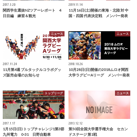
2017.3.20
2019.11.14
関西学生選抜NZツアーレポート 4
11月16日(土)開催の東海・北陸 対 中
日目編 練習＆観光
国・四国 代表決定戦 メンバー発表
ニュース
ニュース
2017.11.24
2018.10.26
11月第4週 ブルタックルコラボグッ
10月28日(日)開催の2018ムロオ関西
ズ販売会場のお知らせ
大学ラグビーAリーグ メンバー発表
トップリーグ
ニュース
2017.1.17
2013.12.12
1月15日(日) トップチャレンジ1第3節
第50回全国大学選手権大会 セカン
九州電力 0-31 日野自動車
ドステージ 第1戦