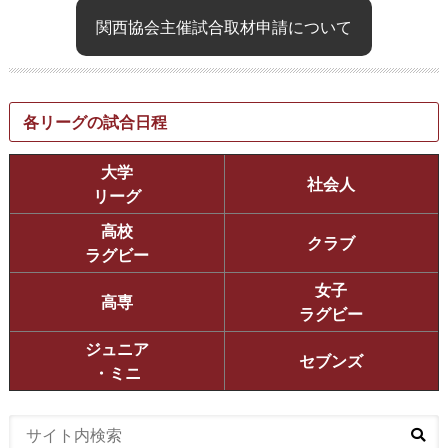
関西協会主催試合取材申請について
各リーグの試合日程
大学
社会人
リーグ
高校
クラブ
ラグビー
女子
高専
ラグビー
ジュニア
セブンズ
・ミニ