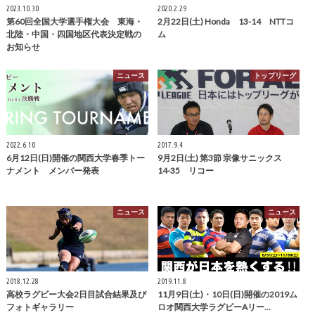
2023.10.30
2020.2.29
第60回全国大学選手権大会 東海・
2月22日(土) Honda 13-14 NTTコ
北陸・中国・四国地区代表決定戦の
ム
お知らせ
ニュース
トップリーグ
2022.6.10
2017.9.4
6月12日(日)開催の関西大学春季トー
9月2日(土) 第3節 宗像サニックス
ナメント メンバー発表
14-35 リコー
ニュース
ニュース
2018.12.28
2019.11.8
高校ラグビー大会2日目試合結果及び
11月9日(土)・10日(日)開催の2019ム
フォトギャラリー
ロオ関西大学ラグビーAリー…