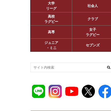
大学
社会人
リーグ
高校
クラブ
ラグビー
女子
高専
ラグビー
ジュニア
セブンズ
・ミニ