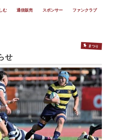
しむ
通信販売
スポンサー
ファンクラブ
リー
ール情報
スタ飯
ーカレンダー
ト
歩き方
ビー用語
＆スケジュール
utube
フリー
採用情報
ファンクラブ入会
マイページログイン
チラシ設置協力店
会則
ント
ト
2024年度)
年)
(～2021年)
(～2017年)
(～2018年)
選
s 2016
子セブンズ
選(女子)
ャンボリー
交流大会
選(スクール)
まつり
らせ