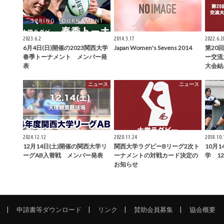
2023.6.2
2014.3.17
2022.6.2
6月4日(日)開催の2023関西大学
Japan Women's Sevens 2014
第20
春季トーナメント メンバー発
ー交
表
大会結
ニュース
ニュース
2024.12.12
2020.11.24
2018.10.
12月14日(土)開催の関西大学リ
関西大学ラグビーBリーグ2次ト
10月1
ーグAB入替戦 メンバー発表
ーナメントの対戦カード決定の
学 1
お知らせ
申請書等ダウンロード
リンク
賛助会員募集
協会概要