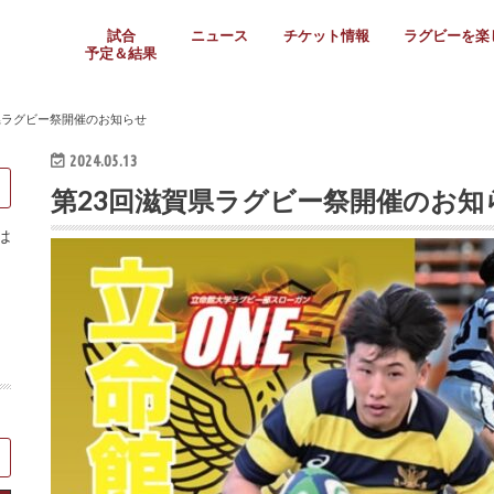
試合
ニュース
チケット情報
ラグビーを楽
予定＆結果
大学リーグ
社会人
高校ラグビー
女子ラグビー
ミニ・ジュニア
メディア情報
医務・安全対策
関西協会だより
フォトギャラ
ラグビースク
Enjoy!ラグ
壁紙＆ラグビ
ラグビーノー
ラグビー場の
SNS
教えて！ラグ
メディア情報
関西ラグビーYo
関西パネルレ
大学
社会人
高校
高専
女子ラグビー
セブンズ
ジュニア・ミニ
クラブ
日本代表
第54回日本選手権
ラグビーまつり
関西大学リーグ
中国地区大学
東海学生リーグ
関西大学春季トーナメ
関西学生代表
入替戦
全国大学選手権
トップウェスト
全国社会人トーナメン
3地域社会人順位決定(〜
トップリーグ(～2021
トップチャレンジリーグ
トップチャレンジマッチ
三地域チャレンジマッチ
全国高校ラグビー大会
近畿高校大会
東海高校選抜大会
四国高校新人大会
全国高校選抜大会
少人数校大会
第56回全国高専大会
第55回全国高専大会
第54回全国高専大会
第53回全国高専大会
第52回全国高専大会
第51回全国高専大会
第50回全国高専大会
第49回全国高専大会
第48回全国高専大会
第47回全国高専大会
第46回全国高専大会
全国女子選手権大会
関西女子中学生大会
サニックス女子関西予
女子関西大会
フィオーレリーグ
Japan Women’s Seven
第5回全国高校選抜女
その他大会
関西セブンズ
関西・一宮セブンズ
東海学生セブンズ
地域対抗男子セブンズ
その他大会
全国ジュニア関西地区予
関西女子中学生大会
関西中学生大会
関西ミニ・ラグビージ
関西スクールジュニア
太陽生命カップ関西予
その他大会
関西クラブ大会
近畿クラブ
東海社会人クラブ
中四国クラブ
学生クラブ
県ラグビー祭開催のお知らせ
2024.05.13
第23回滋賀県ラグビー祭開催のお知
は