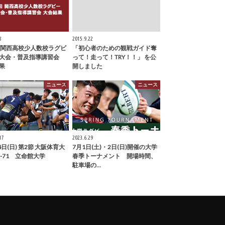
8
2015.9.22
回関西高校少人数校ラグビ
「初心者のための観戦ガイド奪
流大会・普及指導講習会
って！走って！TRY！！」 を公
果
開しました
ニュース
ニュース
17
2023.6.29
4日(日) 第2節 大阪体育大
7月1日(土)・2日(日)開催の大学
2-71 立命館大学
春季トーナメント 開場時間、
駐車場の…