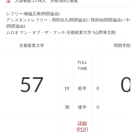
場
入場者数:2736人 天候:晴れ/無風
レフリー:橋脇正典(関西協会)
アシスタントレフリー：岡田欣久(関西協会) / 西村純(関西協会) / 中
(関西協会)
ムロオ マン・オブ・ザ・マッチ:京都産業大学 5山野将太朗
京都産業大学
関西学院
FULL
TIME
57
0
19
前半
0
38
後半
０
詳細
(PDF)