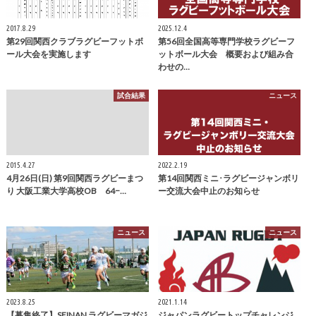
2017.8.29
2025.12.4
第29回関西クラブラグビーフットボ
第56回全国高等専門学校ラグビーフ
ール大会を実施します
ットボール大会 概要および組み合
わせの…
試合結果
ニュース
2015.4.27
2022.2.19
4月26日(日) 第9回関西ラグビーまつ
第14回関西ミニ･ラグビージャンボリ
り 大阪工業大学高校OB 64−…
ー交流大会中止のお知らせ
ニュース
ニュース
2023.8.25
2021.1.14
【募集終了】SEINAN ラグビーマガジ
ジャパンラグビートップチャレンジ