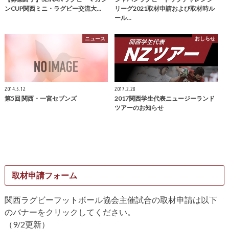
ンCUP関西ミニ・ラグビー交流大…
リーグ2021取材申請および取材時ル
ール…
ニュース
おしらせ
2014.5.12
2017.2.28
第5回 関西・一宮セブンズ
2017関西学生代表ニュージーランド
ツアーのお知らせ
取材申請フォーム
関西ラグビーフットボール協会主催試合の取材申請は以下
のバナーをクリックしてください。
（9/2更新）