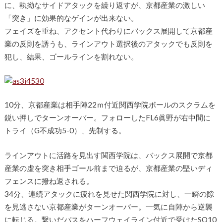
に、執拗なサイドアタックを繰り返すが、京都産業の激しい
「突き」に効果的なゲインが出来ない。
フェイズを重ね、アクセント代わりにバックス展開して京都産
業の反則を誘うも、ラインアウト選択後のアタックでも反則を
犯し、結果、ゴールラインを割れない。
10分、京都産業は相手陣22ｍ付近関西学院ボールのスクラムを
鋭い押しでターンオーバー。フォローしたFL6眞野が右中間に
トライ（G不成功5-0）、先制する。
ラインアウトに活路を見出す関西学院は、バックス展開で京都
産業の虚を突き相手ゴール前まで迫るが、京都産業の堅いディ
フェンスに撥ね返される。
34分、連続アタックに疲れを見せた関西学院に対し、一瞬の隙
を見逃さない京都産業がターンオーバー。一気に自陣から逆襲
に転じる。繋いだパスをハーフウェイライン付近で受けたSO10