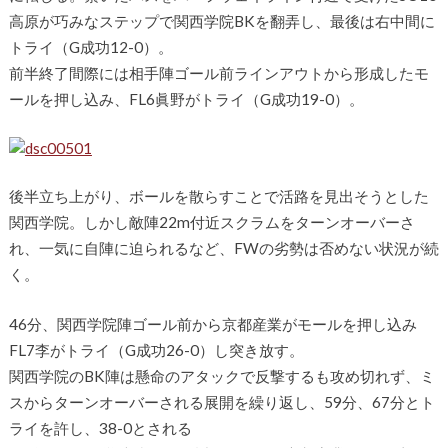
高原が巧みなステップで関西学院BKを翻弄し、最後は右中間に
トライ（G成功12-0）。
前半終了間際には相手陣ゴール前ラインアウトから形成したモ
ールを押し込み、FL6眞野がトライ（G成功19-0）。
後半立ち上がり、ボールを散らすことで活路を見出そうとした
関西学院。しかし敵陣22m付近スクラムをターンオーバーさ
れ、一気に自陣に迫られるなど、FWの劣勢は否めない状況が続
く。
46分、関西学院陣ゴール前から京都産業がモールを押し込み
FL7李がトライ（G成功26-0）し突き放す。
関西学院のBK陣は懸命のアタックで反撃するも攻め切れず、ミ
スからターンオーバーされる展開を繰り返し、59分、67分とト
ライを許し、38-0とされる