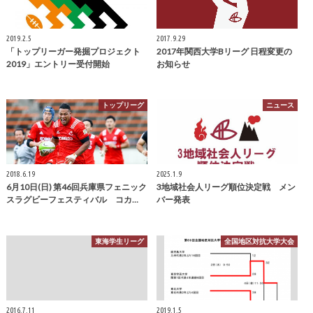
2019.2.5
2017.9.29
「トップリーガー発掘プロジェクト
2017年関西大学Bリーグ 日程変更の
2019」エントリー受付開始
お知らせ
トップリーグ
ニュース
2018.6.19
2025.1.9
6月10日(日) 第46回兵庫県フェニック
3地域社会人リーグ順位決定戦 メン
スラグビーフェスティバル コカ…
バー発表
東海学生リーグ
全国地区対抗大学大会
2016.7.11
2019.1.5