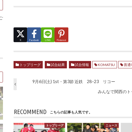
ご
X
Facebook
LINE
Pinterest
トップリーグ
試合結果
試合情報
KOMATSU
善通
9月6日(土) 1st・第3節 近鉄 28−23 リコー
みんなで関西のト
RECOMMEND
こちらの記事も人気です。
トップリーグ
ニュース