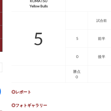
KOMATSU
Yellow Bulls
試合前
5
5
前半
0
後半
勝点
0
◎レポート
◎フォトギャラリー