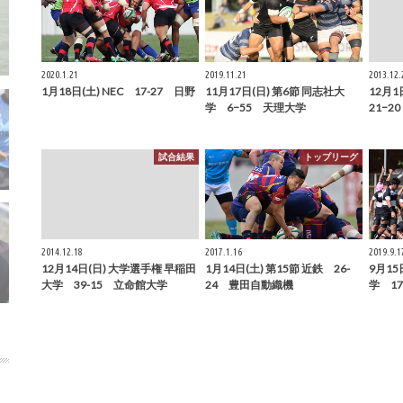
2020.1.21
2019.11.21
2013.12.
1月18日(土) NEC 17-27 日野
11月17日(日) 第6節 同志社大
12月1
学 6−55 天理大学
21−2
試合結果
トップリーグ
2014.12.18
2017.1.16
2019.9.1
12月14日(日) 大学選手権 早稲田
1月14日(土) 第15節 近鉄 26-
9月15
大学 39-15 立命館大学
24 豊田自動織機
学 1