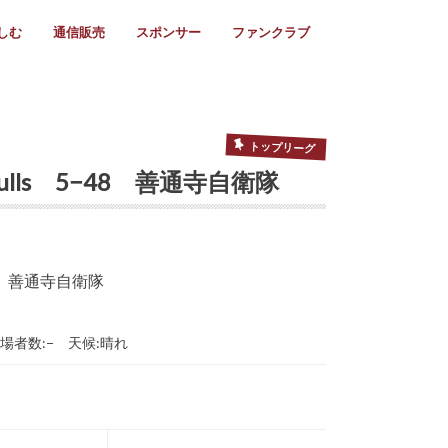
しむ
通信販売
スポンサー
ファンクラブ
リー
ール情報
スタ飯
ーカレンダー
ト
歩き方
ビー用語
＆スケジュール
utube
フリー
採用情報
ファンクラブ入会
マイページログイン
チラシ設置協力店
会則
ント
ト
2024年度)
年)
(～2021年)
(～2017年)
(～2018年)
選
s 2016
子セブンズ
選(女子)
ャンボリー
交流大会
選(スクール)
トップリーグ
w Bulls 5−48 善通寺自衛隊
 VS 善通寺自衛隊
入場者数:− 天候:晴れ