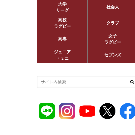
大学
社会人
リーグ
高校
クラブ
ラグビー
女子
高専
ラグビー
ジュニア
セブンズ
・ミニ