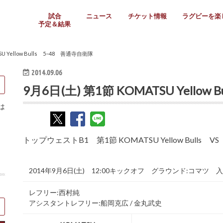
試合
ニュース
チケット情報
ラグビーを楽
予定＆結果
大学リーグ
社会人
高校ラグビー
女子ラグビー
ミニ・ジュニア
メディア情報
医務・安全対策
関西協会だより
フォトギャラ
ラグビースク
Enjoy!ラグ
壁紙＆ラグビ
ラグビーノー
ラグビー場の
SNS
教えて！ラグ
メディア情報
関西ラグビーYo
関西パネルレ
大学
社会人
高校
高専
女子ラグビー
セブンズ
ジュニア・ミニ
クラブ
日本代表
第54回日本選手権
ラグビーまつり
関西大学リーグ
中国地区大学
東海学生リーグ
関西大学春季トーナメ
関西学生代表
入替戦
全国大学選手権
トップウェスト
全国社会人トーナメン
3地域社会人順位決定(〜
トップリーグ(～2021
トップチャレンジリーグ
トップチャレンジマッチ
三地域チャレンジマッチ
全国高校ラグビー大会
近畿高校大会
東海高校選抜大会
四国高校新人大会
全国高校選抜大会
少人数校大会
第56回全国高専大会
第55回全国高専大会
第54回全国高専大会
第53回全国高専大会
第52回全国高専大会
第51回全国高専大会
第50回全国高専大会
第49回全国高専大会
第48回全国高専大会
第47回全国高専大会
第46回全国高専大会
全国女子選手権大会
関西女子中学生大会
サニックス女子関西予
女子関西大会
フィオーレリーグ
Japan Women’s Seven
第5回全国高校選抜女
その他大会
関西セブンズ
関西・一宮セブンズ
東海学生セブンズ
地域対抗男子セブンズ
その他大会
全国ジュニア関西地区予
関西女子中学生大会
関西中学生大会
関西ミニ・ラグビージ
関西スクールジュニア
太陽生命カップ関西予
その他大会
関西クラブ大会
近畿クラブ
東海社会人クラブ
中四国クラブ
学生クラブ
SU Yellow Bulls 5−48 善通寺自衛隊
2014.09.06
9月6日(土) 第1節 KOMATSU Yello
は
トップウェストB1 第1節 KOMATSU Yellow Bulls
2014年9月6日(土) 12:00キックオフ グラウンド:コマツ 
レフリー:西村純
アシスタントレフリー:船岡克広 / 金丸武史