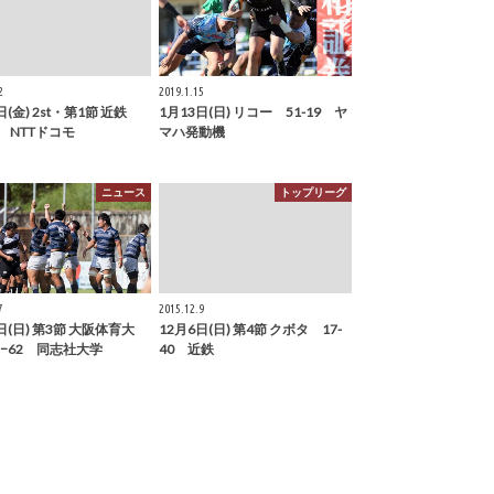
2
2019.1.15
日(金) 2st・第1節 近鉄
1月13日(日) リコー 51-19 ヤ
0 NTTドコモ
マハ発動機
ニュース
トップリーグ
7
2015.12.9
日(日) 第3節 大阪体育大
12月6日(日) 第4節 クボタ 17-
7−62 同志社大学
40 近鉄