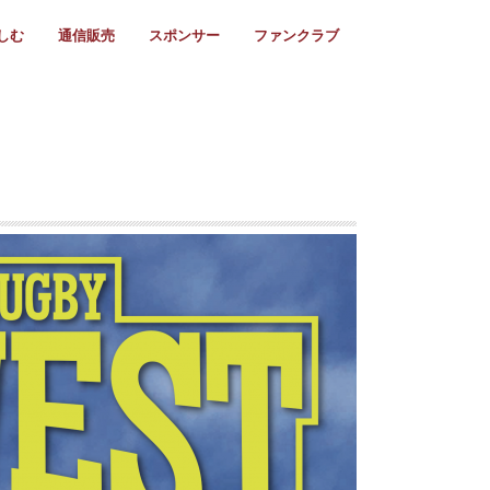
しむ
通信販売
スポンサー
ファンクラブ
リー
ール情報
スタ飯
ーカレンダー
ト
歩き方
ビー用語
＆スケジュール
utube
フリー
採用情報
ファンクラブ入会
マイページログイン
チラシ設置協力店
会則
ント
ト
2024年度)
年)
(～2021年)
(～2017年)
(～2018年)
選
s 2016
子セブンズ
選(女子)
ャンボリー
交流大会
選(スクール)