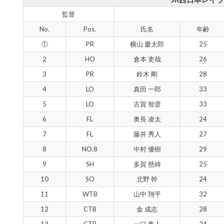
監督
No.
Pos.
氏名
年齢
①
PR
横山 慶太郎
25
2
HO
倉本 吏哉
26
3
PR
鈴木 剛
28
4
LO
真田 一郎
33
5
LO
古賀 智彦
33
6
FL
奥長 凌太
24
7
FL
藤井 秀人
27
8
NO.8
中村 優樹
29
9
SH
多賀 慈綺
25
10
SO
北野 幹
24
11
WTB
山中 翔平
32
12
CTB
金 成志
28
13
CTB
一口 隼人
24