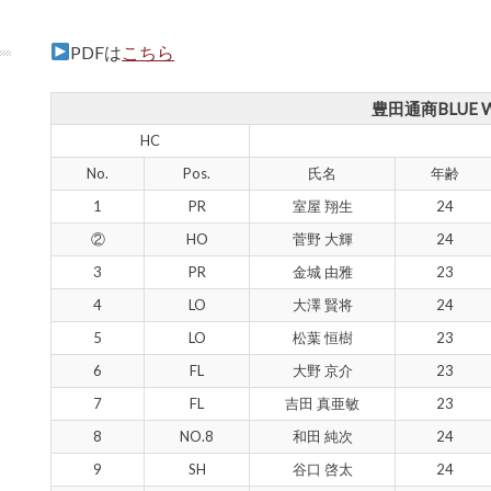
PDFは
こちら
豊田通商BLUE 
HC
No.
Pos.
氏名
年齢
1
PR
室屋 翔生
24
②
HO
菅野 大輝
24
3
PR
金城 由雅
23
4
LO
大澤 賢将
24
5
LO
松葉 恒樹
23
6
FL
大野 京介
23
7
FL
吉田 真亜敏
23
8
NO.8
和田 純次
24
9
SH
谷口 啓太
24