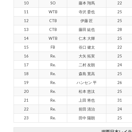
10
SO
藤本 翔馬
22
11
WTB
寺沢 委也
25
12
CTB
伊藤 匠
25
13
CTB
藤田 紘也
28
14
WTB
仁木 大輝
25
15
FB
谷口 健太
22
16
Re.
大矢 拓実
25
17
Re.
二村 友朗
24
18
Re.
森島 寛高
25
19
Re.
ハンセン 平
26
20
Re.
松本 悠汰
25
21
Re.
上田 将也
31
22
Re.
前田 清治
24
23
Re.
田中 陽朗
25
JR西日本レイ