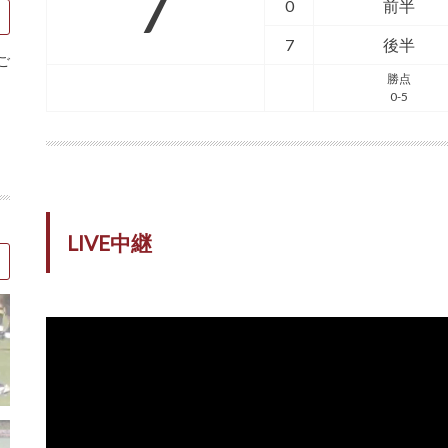
7
0
前半
7
後半
ご
勝点
0-5
LIVE中継