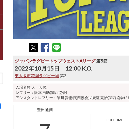
ジャパンラグビートップウェストAリーグ
第5節
2022年10月15日 12:00 K.O.
東大阪市花園ラグビー場
第2
入場者数:人 天候:
レフリー：阪本 浩助(関西協会)
アシスタントレフリー：須川 貴也(関西協会) / 廣瀬 亮治(関西協会) / 
豊田通商
FULL TIME