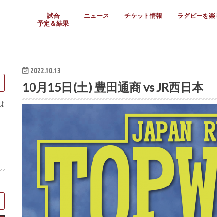
試合
ニュース
チケット情報
ラグビーを楽
予定＆結果
大学リーグ
社会人
高校ラグビー
女子ラグビー
ミニ・ジュニア
メディア情報
医務・安全対策
関西協会だより
フォトギャラ
ラグビースク
Enjoy!ラグ
壁紙＆ラグビ
ラグビーノー
ラグビー場の
SNS
教えて！ラグ
メディア情報
関西ラグビーYo
関西パネルレ
大学
社会人
高校
高専
女子ラグビー
セブンズ
ジュニア・ミニ
クラブ
日本代表
第54回日本選手権
ラグビーまつり
関西大学リーグ
中国地区大学
東海学生リーグ
関西大学春季トーナメ
関西学生代表
入替戦
全国大学選手権
トップウェスト
全国社会人トーナメン
3地域社会人順位決定(〜
トップリーグ(～2021
トップチャレンジリーグ
トップチャレンジマッチ
三地域チャレンジマッチ
全国高校ラグビー大会
近畿高校大会
東海高校選抜大会
四国高校新人大会
全国高校選抜大会
少人数校大会
第56回全国高専大会
第55回全国高専大会
第54回全国高専大会
第53回全国高専大会
第52回全国高専大会
第51回全国高専大会
第50回全国高専大会
第49回全国高専大会
第48回全国高専大会
第47回全国高専大会
第46回全国高専大会
全国女子選手権大会
関西女子中学生大会
サニックス女子関西予
女子関西大会
フィオーレリーグ
Japan Women’s Seven
第5回全国高校選抜女
その他大会
関西セブンズ
関西・一宮セブンズ
東海学生セブンズ
地域対抗男子セブンズ
その他大会
全国ジュニア関西地区予
関西女子中学生大会
関西中学生大会
関西ミニ・ラグビージ
関西スクールジュニア
太陽生命カップ関西予
その他大会
関西クラブ大会
近畿クラブ
東海社会人クラブ
中四国クラブ
学生クラブ
2022.10.13
10月15日(土) 豊田通商 vs JR西日本
は