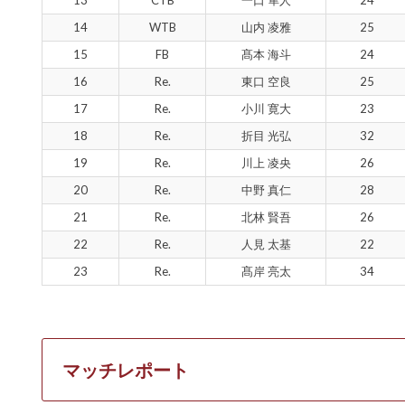
14
WTB
山内 凌雅
25
15
FB
髙本 海斗
24
16
Re.
東口 空良
25
17
Re.
小川 寛大
23
18
Re.
折目 光弘
32
19
Re.
川上 凌央
26
20
Re.
中野 真仁
28
21
Re.
北林 賢吾
26
22
Re.
人見 太基
22
23
Re.
髙岸 亮太
34
マッチレポート