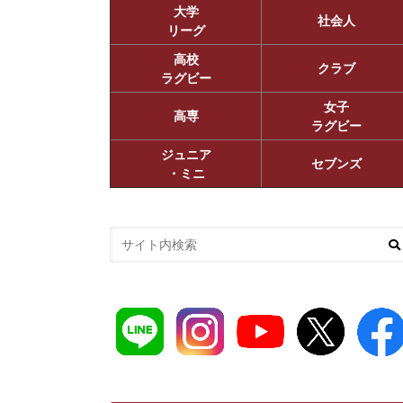
大学
社会人
リーグ
高校
クラブ
ラグビー
女子
高専
ラグビー
ジュニア
セブンズ
・ミニ