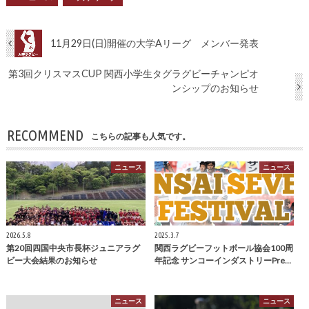
11月29日(日)開催の大学Aリーグ メンバー発表
第3回クリスマスCUP 関西小学生タグラグビーチャンピオ
ンシップのお知らせ
RECOMMEND
こちらの記事も人気です。
ニュース
ニュース
2026.5.8
2025.3.7
第20回四国中央市長杯ジュニアラグ
関西ラグビーフットボール協会100周
ビー大会結果のお知らせ
年記念 サンコーインダストリーPre…
ニュース
ニュース