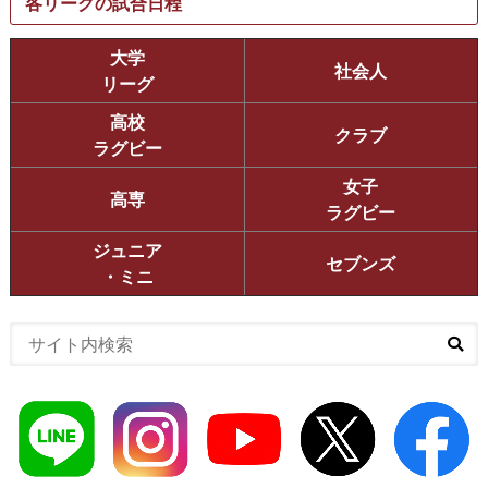
各リーグの試合日程
大学
社会人
リーグ
高校
クラブ
ラグビー
女子
高専
ラグビー
ジュニア
セブンズ
・ミニ