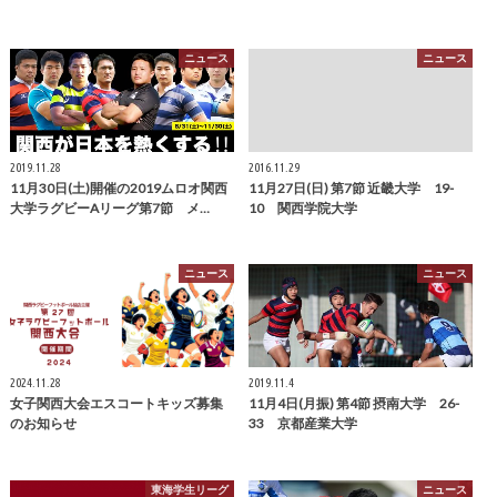
ニュース
ニュース
2019.11.28
2016.11.29
11月30日(土)開催の2019ムロオ関西
11月27日(日) 第7節 近畿大学 19-
大学ラグビーAリーグ第7節 メ…
10 関西学院大学
ニュース
ニュース
2024.11.28
2019.11.4
女子関西大会エスコートキッズ募集
11月4日(月振) 第4節 摂南大学 26-
のお知らせ
33 京都産業大学
東海学生リーグ
ニュース