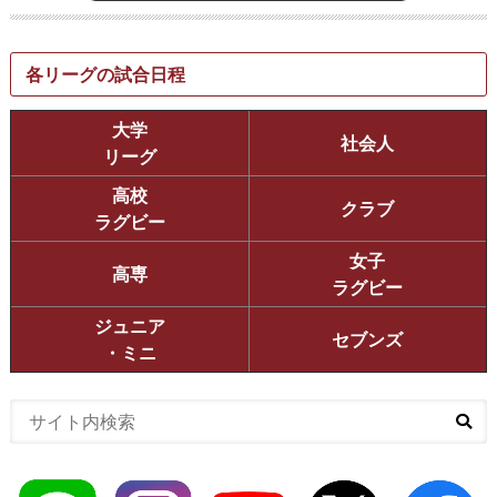
各リーグの試合日程
大学
社会人
リーグ
高校
クラブ
ラグビー
女子
高専
ラグビー
ジュニア
セブンズ
・ミニ