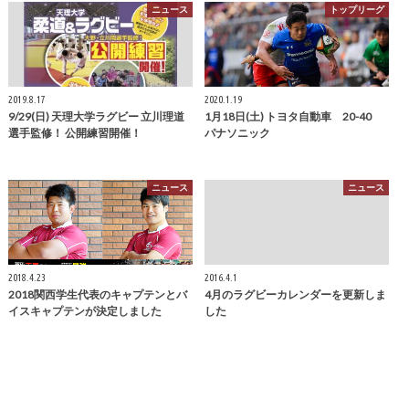
ニュース
トップリーグ
2019.8.17
2020.1.19
9/29(日) 天理大学ラグビー 立川理道
1月18日(土) トヨタ自動車 20-40
選手監修！ 公開練習開催！
パナソニック
ニュース
ニュース
2018.4.23
2016.4.1
2018関西学生代表のキャプテンとバ
4月のラグビーカレンダーを更新しま
イスキャプテンが決定しました
した