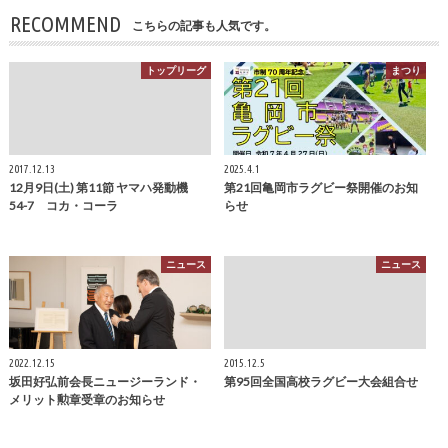
RECOMMEND
こちらの記事も人気です。
トップリーグ
まつり
2017.12.13
2025.4.1
12月9日(土) 第11節 ヤマハ発動機
第21回亀岡市ラグビー祭開催のお知
54-7 コカ・コーラ
らせ
ニュース
ニュース
2022.12.15
2015.12.5
坂田好弘前会長ニュージーランド・
第95回全国高校ラグビー大会組合せ
メリット勲章受章のお知らせ