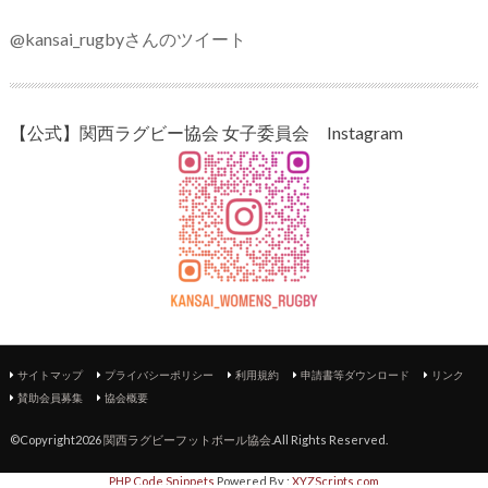
@kansai_rugbyさんのツイート
【公式】関西ラグビー協会 女子委員会 Instagram
サイトマップ
プライバシーポリシー
利用規約
申請書等ダウンロード
リンク
賛助会員募集
協会概要
©Copyright2026
関西ラグビーフットボール協会
.All Rights Reserved.
PHP Code Snippets
Powered By :
XYZScripts.com