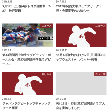
2016.9.18
2017.11.1
9月17日(土) 第4節 トヨタ自動車 7-
2017年関西大学ジュニアリーグ 日
27 神戸製鋼
程・会場変更のお知らせ
ニュース
ニュース
2023.8.1
2019.11.15
第44回関西中学生ラグビーフットボ
11月16日(土)および17日(日)開催のト
ール大会・第25回関西中学生ラグビ
ップウェストA メンバー発表
ーフ…
おしらせ
ニュース
2017.7.7
2015.9.16
ジャパンラグビートップチャレンジ
9月12日・13日 第27回関西クラブ大
リーグ 概要
会を実施しました