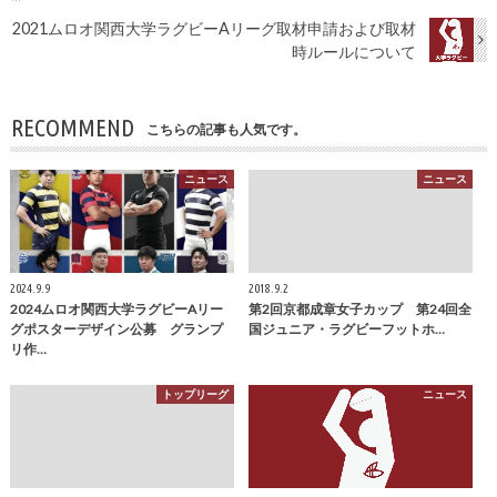
2021ムロオ関西大学ラグビーAリーグ取材申請および取材
時ルールについて
RECOMMEND
こちらの記事も人気です。
ニュース
ニュース
2024.9.9
2018.9.2
2024ムロオ関西大学ラグビーAリー
第2回京都成章女子カップ 第24回全
グポスターデザイン公募 グランプ
国ジュニア・ラグビーフットホ…
リ作…
トップリーグ
ニュース