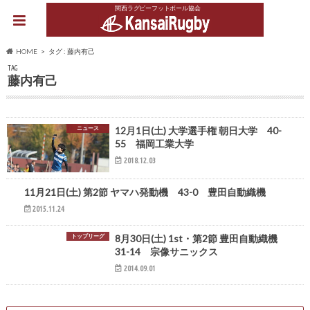
関西ラグビーフットボール協会
HOME
タグ : 藤内有己
TAG
藤内有己
ニュース
12月1日(土) 大学選手権 朝日大学 40-
55 福岡工業大学
2018.12.03
トップリーグ
11月21日(土) 第2節 ヤマハ発動機 43-0 豊田自動織機
2015.11.24
トップリーグ
8月30日(土) 1st・第2節 豊田自動織機
31-14 宗像サニックス
2014.09.01